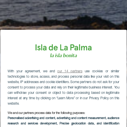
With your agreement, we and
our 14 partners
use cookies or similar
technologies to store, access, and process personal data like your visit on this
website, IP addresses and cookie identifiers. Some partners do not ask for your
consent to process your data and rely on their legitimate business interest. You
can withdraw your consent or object to data processing based on legitimate
interest at any time by clicking on “Learn More” or in our Privacy Policy on this
website.
We and our partners process data for the following purposes:
Personalised advertising and content, advertising and content measurement, audience
research and services development
, Precise geolocation data, and identification