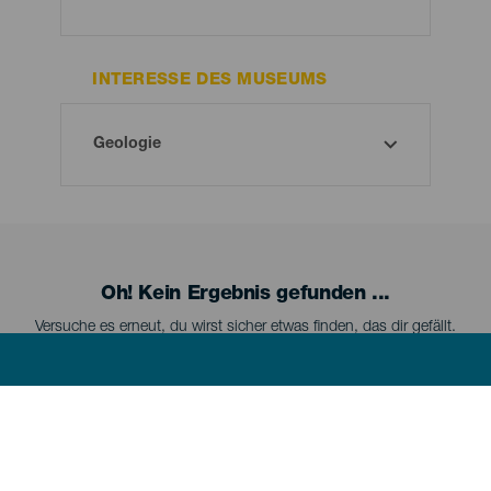
INTERESSE DES MUSEUMS
Oh! Kein Ergebnis gefunden ...
Versuche es erneut, du wirst sicher etwas finden, das dir gefällt.
Menú
LA PALMA
footer
La
Palma
La Palma kennenlernen