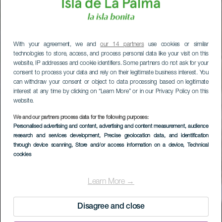
With your agreement, we and
our 14 partners
use cookies or similar
technologies to store, access, and process personal data like your visit on this
website, IP addresses and cookie identifiers. Some partners do not ask for your
consent to process your data and rely on their legitimate business interest. You
can withdraw your consent or object to data processing based on legitimate
interest at any time by clicking on “Learn More” or in our Privacy Policy on this
website.
We and our partners process data for the following purposes:
Personalised advertising and content, advertising and content measurement, audience
research and services development
, Precise geolocation data, and identification
through device scanning
, Store and/or access information on a device
, Technical
cookies
Learn More →
Disagree and close