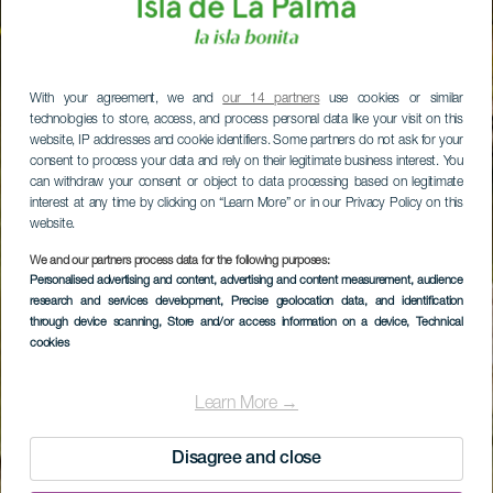
With your agreement, we and
our 14 partners
use cookies or similar
technologies to store, access, and process personal data like your visit on this
website, IP addresses and cookie identifiers. Some partners do not ask for your
consent to process your data and rely on their legitimate business interest. You
can withdraw your consent or object to data processing based on legitimate
interest at any time by clicking on “Learn More” or in our Privacy Policy on this
website.
We and our partners process data for the following purposes:
Personalised advertising and content, advertising and content measurement, audience
research and services development
, Precise geolocation data, and identification
through device scanning
, Store and/or access information on a device
, Technical
cookies
Learn More →
Disagree and close