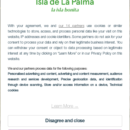
With your agreement, we and
our 14 partners
use cookies or similar
technologies to store, access, and process personal data like your visit on this
website, IP addresses and cookie identifiers. Some partners do not ask for your
consent to process your data and rely on their legitimate business interest. You
can withdraw your consent or object to data processing based on legitimate
interest at any time by clicking on “Learn More” or in our Privacy Policy on this
website.
We and our partners process data for the following purposes:
Personalised advertising and content, advertising and content measurement, audience
research and services development
, Precise geolocation data, and identification
through device scanning
, Store and/or access information on a device
, Technical
cookies
Learn More →
Disagree and close