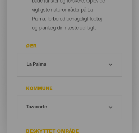
både turister og forskere. Oplev de
vigtigste naturområder på La
Palma, forbered behageligt fodtøj
og planlæg din næste udflugt.
ØER
KOMMUNE
BESKYTTET OMRÅDE