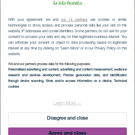
With your agreement, we and
our 14 partners
use cookies or similar
technologies to store, access, and process personal data like your visit on this
website, IP addresses and cookie identifiers. Some partners do not ask for your
consent to process your data and rely on their legitimate business interest. You
can withdraw your consent or object to data processing based on legitimate
interest at any time by clicking on “Learn More” or in our Privacy Policy on this
website.
We and our partners process data for the following purposes:
Personalised advertising and content, advertising and content measurement, audience
research and services development
, Precise geolocation data, and identification
through device scanning
, Store and/or access information on a device
, Technical
cookies
Learn More →
Disagree and close
Agree and close