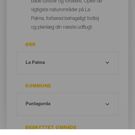
både turister og forskere. Oplev de
vigtigste naturområder på La
Palma, forbered behageligt fodtøj
og planlæg din næste udflugt.
ØER
KOMMUNE
BESKYTTET OMRÅDE