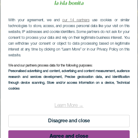
With your agreement, we and
our 14 partners
use cookies or similar
technologies to store, access, and process personal data like your visit on this
website, IP addresses and cookie identifiers. Some partners do not ask for your
consent to process your data and rely on their legitimate business interest. You
can withdraw your consent or object to data processing based on legitimate
interest at any time by clicking on “Learn More” or in our Privacy Policy on this
website.
We and our partners process data for the following purposes:
Personalised advertising and content, advertising and content measurement, audience
research and services development
, Precise geolocation data, and identification
through device scanning
, Store and/or access information on a device
, Technical
cookies
Learn More →
Disagree and close
Agree and close