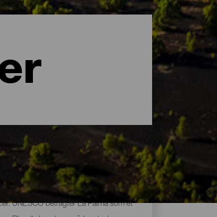
er
uancer. UNESCO betragter La Palma som et