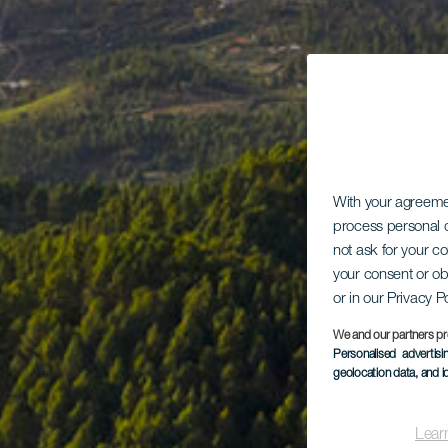
With your agreem
process personal d
not ask for your c
your consent or ob
or in our Privacy P
We and our partners pr
Personalised advertis
geolocation data, and i
Lear