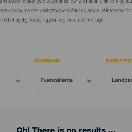
emsted for forskellige økosystemer, der alle har en unik flora og f
g naturmonumenter, beskyttede områder og steder af interesse for 
red behageligt fodtøj og planlæg din næste udflugt.
KOMMUNE
BESKYTTE
Oh! There is no results ...