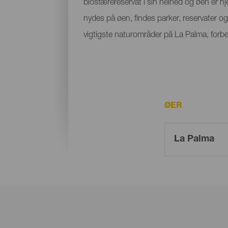
biosfærereservat i sin helhed og øen er hj
nydes på øen, findes parker, reservater o
vigtigste naturområder på La Palma, forbe
ØER