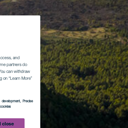
 access, and
Some partners do
. You can withdraw
ing on “Learn More”
s development
, Precise
l cookies
 close