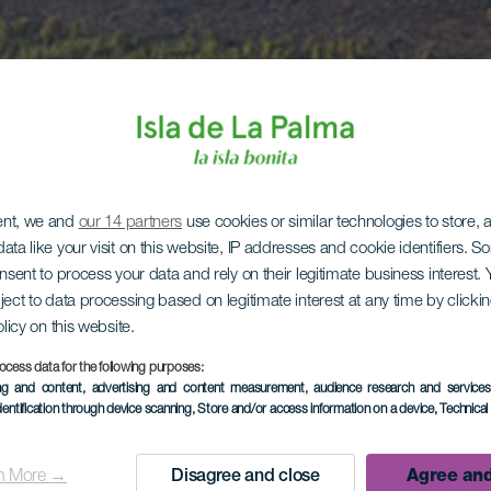
ent, we and
our 14 partners
use cookies or similar technologies to store,
ata like your visit on this website, IP addresses and cookie identifiers. 
onsent to process your data and rely on their legitimate business interest
ject to data processing based on legitimate interest at any time by click
olicy on this website.
ocess data for the following purposes:
ing and content, advertising and content measurement, audience research and service
dentification through device scanning
, Store and/or access information on a device
, Technica
n More →
Disagree and close
Agree and