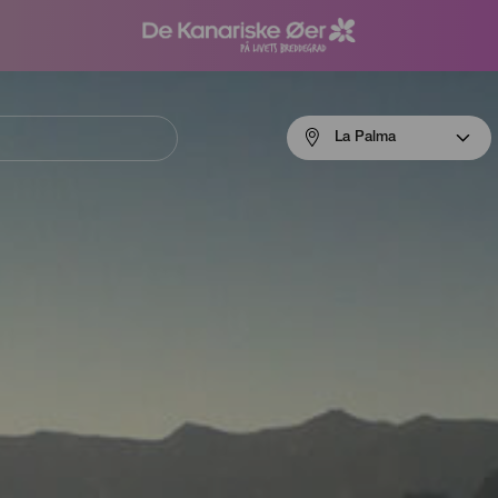
Menú
La Palma
navigation
La
Palma