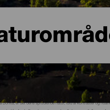
aturområd
er på La Palma
sla Bonita, er det dens sprudlende natur, fuld af kontraster og n