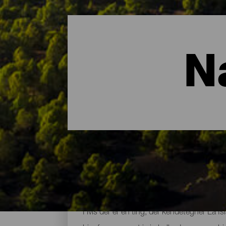
N
De vigtigste naturområd
Hvis der er én ting, der kendetegner La I