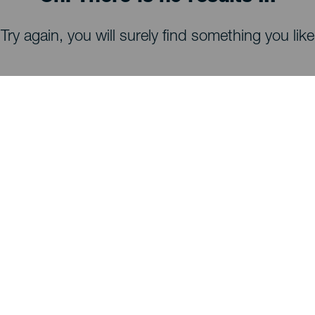
Try again, you will surely find something you like
TING, MAN BØR SE OG FORETAGE SIG
Observatorier på La Palma
Stier på La Palma
Strande på La Palma
Udsigtspunkter på La Palma