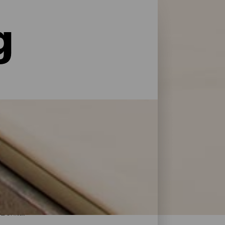
g
le former for service og pleje: La Palma har
 at genoplade batterierne efter en dag på
 Bonita.