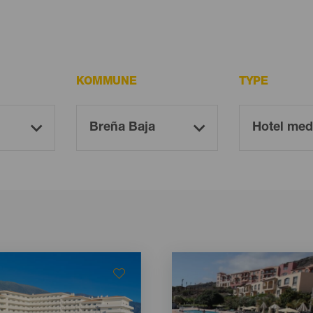
KOMMUNE
TYPE
Imagen
Imagen
Listado