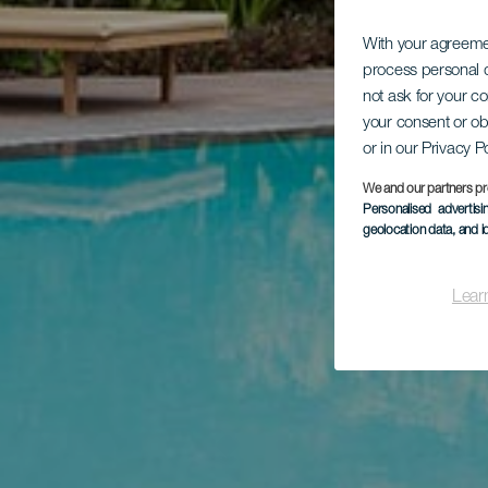
With your agreem
process personal d
not ask for your c
your consent or ob
or in our Privacy P
We and our partners pr
Personalised advertis
geolocation data, and i
Lear