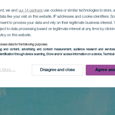
ent, we and
our 14 partners
use cookies or similar technologies to store,
ata like your visit on this website, IP addresses and cookie identifiers. 
onsent to process your data and rely on their legitimate business interest
ject to data processing based on legitimate interest at any time by click
olicy on this website.
ocess data for the following purposes:
ing and content, advertising and content measurement, audience research and service
dentification through device scanning
, Store and/or access information on a device
, Technica
n More →
Disagree and close
Agree and