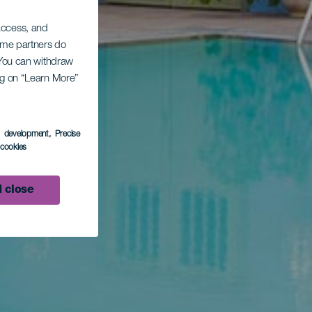
 access, and
Some partners do
. You can withdraw
ing on “Learn More”
s development
, Precise
l cookies
 close