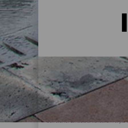
Indkvartering på La Palma:
I et hus på landet midt i naturen, i en lej
alternativer til alle slags rejsende på sin
øen eller for at koble af fra rutinen i et 