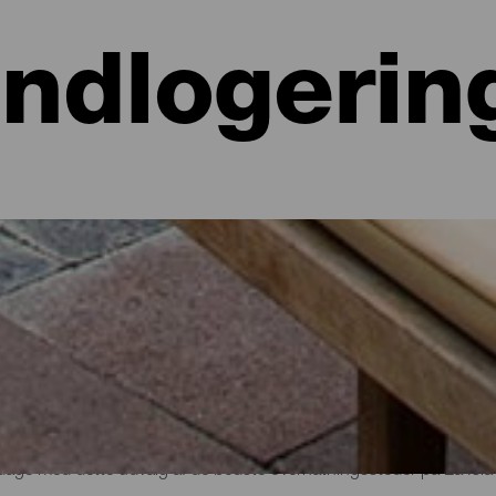
Indlogerin
 hoteller, lejligheder...
lighed ved havet eller på et malerisk hotel omgivet af natur og med al
e lidt mere end 700 kvadratkilometer. Find den perfekte mulighed for
par dage med dette udvalg af de bedste overnatningssteder på La Isla