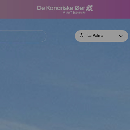
Menú
La Palma
navigation
La
Palma