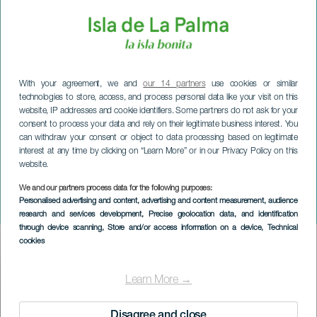
With your agreement, we and
our 14 partners
use cookies or similar
technologies to store, access, and process personal data like your visit on this
website, IP addresses and cookie identifiers. Some partners do not ask for your
consent to process your data and rely on their legitimate business interest. You
can withdraw your consent or object to data processing based on legitimate
interest at any time by clicking on “Learn More” or in our Privacy Policy on this
website.
We and our partners process data for the following purposes:
LA PALMA
Personalised advertising and content, advertising and content measurement, audience
Sardinen fra Los Galguitos
research and services development
, Precise geolocation data, and identification
through device scanning
, Store and/or access information on a device
, Technical
cookies
Imagen
Listado
Learn More →
Disagree and close