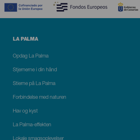
Menú
LA PALMA
footer
La
Palma
Opdag La Palma
Stjernerne i din hånd
Stierne på La Palma
Forbindelse med naturen
Hav og kyst
La Palma-effekten
Lokale smagsoplevelser