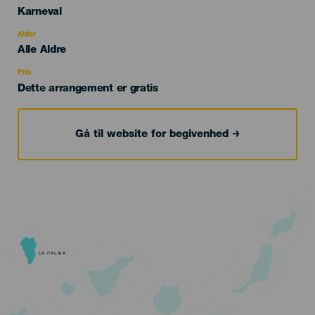
Categoría
Karneval
del
evento
Alder
Edad
Alle Aldre
Recomendada
Pris
Dette arrangement er gratis
Gå til website for begivenhed
LA PALMA