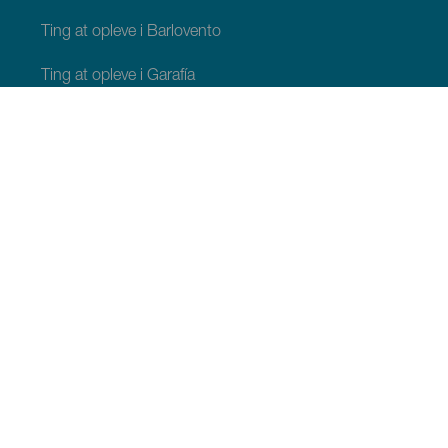
Ting at opleve i Barlovento
Ting at opleve i Garafía
Ting at opleve i Los Llanos de Aridane
Ting at opleve i Puntagorda
Ting at opleve i San Andrés y Sauces
Ting at opleve i Tijarafe
Ting at opleve i Villa de Mazo
TING, MAN BØR SE OG FORETAGE SIG