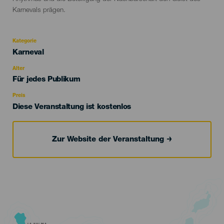
Karnevals prägen.
Kategorie
Categoría
Karneval
del
evento
Alter
Edad
Für jedes Publikum
Recomendada
Preis
Diese Veranstaltung ist kostenlos
Zur Website der Veranstaltung