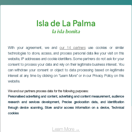
With your agreement, we and
our 14 partners
use cookies or similar
technologies to store, access, and process personal data like your visit on this
website, IP addresses and cookie identifiers. Some partners do not ask for your
consent to process your data and rely on their legitimate business interest. You
can withdraw your consent or object to data processing based on legitimate
interest at any time by clicking on “Learn More” or in our Privacy Policy on this
website.
LA PALMA
Die Sardine von Los
We and our partners process data for the following purposes:
Personalised advertising and content, advertising and content measurement, audience
Galguitos
research and services development
, Precise geolocation data, and identification
through device scanning
, Store and/or access information on a device
, Technical
cookies
Imagen
Listado
Learn More →