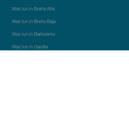
Was tun in Breña Alta
Was tun in Breña Baja
Was tun in Barlovento
Was tun in Garafia
Was tun in Los Llanos de Aridane
Was tun in Puntagorda
Was tun in San Andrés y Sauces
Was tun in Tijarafe
Was tun in Villa de Mazo