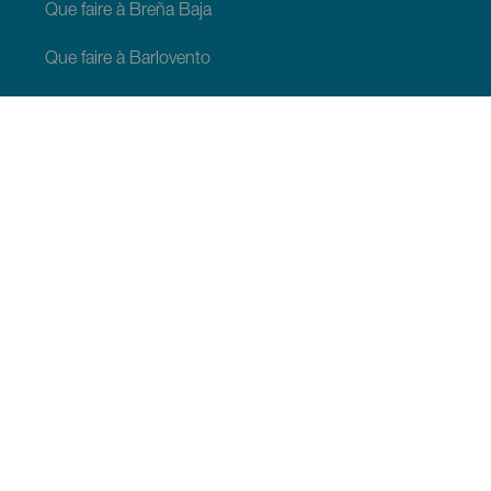
Que faire à Breña Baja
Que faire à Barlovento
Que faire à Garafia
Que faire à Los Llanos de Aridane
Que faire à Puntagorda
Que faire à San Andrés y Sauces
Que faire à Tijarafe
Que faire à Villa de Mazo
À VOIR ET À FAIRE