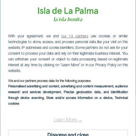
With your agreement, we and
our 14 partners
use cookies or similar
technologies to store, access, and process personal data like your visit on this
website, IP addresses and cookie identifiers. Some partners do not ask for your
consent to process your data and rely on their legitimate business interest. You
can withdraw your consent or object to data processing based on legitimate
interest at any time by clicking on “Learn More” or in our Privacy Policy on this
website.
LA PALMA
La sardine de Los
We and our partners process data for the following purposes:
Personalised advertising and content, advertising and content measurement, audience
Galguitos
research and services development
, Precise geolocation data, and identification
through device scanning
, Store and/or access information on a device
, Technical
cookies
Imagen
Listado
Learn More →
Disagree and close