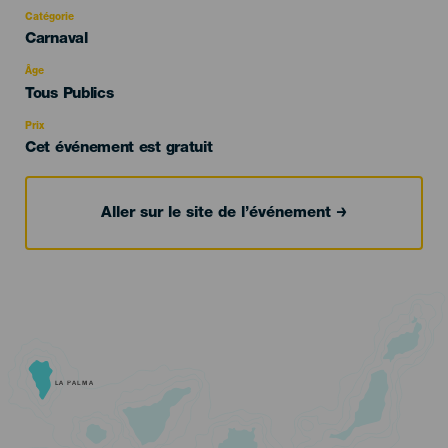
Catégorie
Categoría
Carnaval
del
evento
Âge
Edad
Tous Publics
Recomendada
Prix
Cet événement est gratuit
Aller sur le site de l’événement
LA PALMA