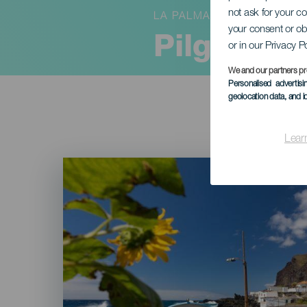
not ask for your c
LA PALMA
your consent or ob
Pilgrimsr
or in our Privacy P
We and our partners pr
Personalised advertis
geolocation data, and i
Lear
Imagen
Listado