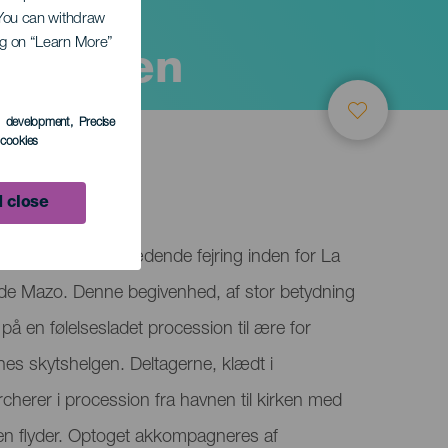
. You can withdraw
ing on “Learn More”
f Carmen
s development
, Precise
l cookies
 close
men er en fremtrædende fejring inden for La
la de Mazo. Denne begivenhed, af stor betydning
på en følelsesladet procession til ære for
nes skytshelgen. Deltagerne, klædt i
rcherer i procession fra havnen til kirken med
 en flyder. Optoget akkompagneres af