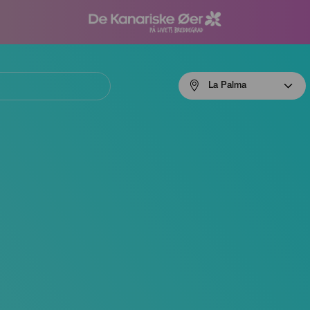
Menú
La Palma
navigation
La
Palma