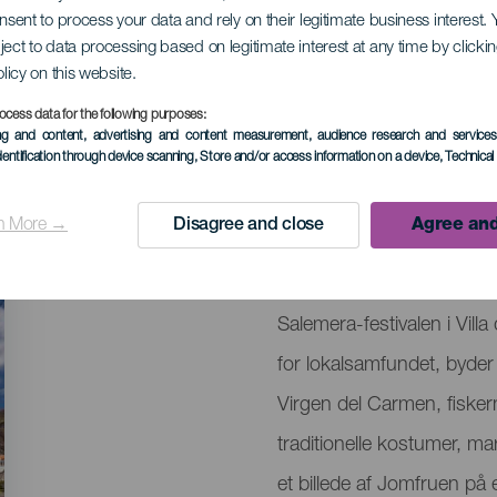
onsent to process your data and rely on their legitimate business interest
ject to data processing based on legitimate interest at any time by click
ejse for Jomfruen a
olicy on this website.
ocess data for the following purposes:
ing and content, advertising and content measurement, audience research and service
dentification through device scanning
, Store and/or access information on a device
, Technica
September 2026
Localidad
Playa la Salemera
n More →
Disagree and close
Agree and
Descripción
Romería af Virgen del Car
del
Salemera-festivalen i Vil
evento
for lokalsamfundet, byder 
Virgen del Carmen, fisker
traditionelle kostumer, ma
et billede af Jomfruen på