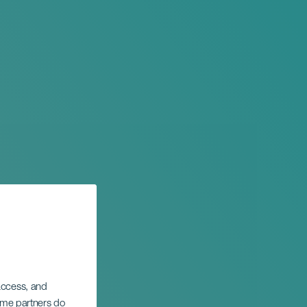
 access, and
Some partners do