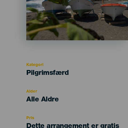
Kategori
Categoría
Pilgrimsfærd
del
evento
Alder
Edad
Alle Aldre
Recomendada
Pris
Dette arrangement er gratis