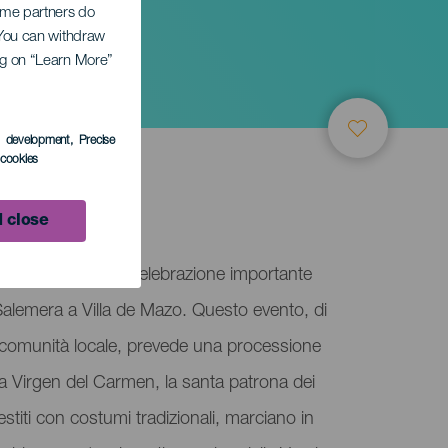
Some partners do
el
. You can withdraw
ing on “Learn More”
s development
, Precise
l cookies
 close
del Carmen è una celebrazione importante
a Salemera a Villa de Mazo. Questo evento, di
 comunità locale, prevede una processione
a Virgen del Carmen, la santa patrona dei
vestiti con costumi tradizionali, marciano in