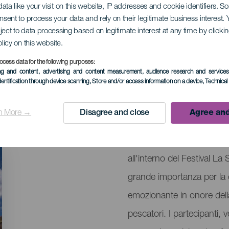
ata like your visit on this website, IP addresses and cookie identifiers. 
ggio della Vergine d
onsent to process your data and rely on their legitimate business interest
ject to data processing based on legitimate interest at any time by click
olicy on this website.
ocess data for the following purposes:
ing and content, advertising and content measurement, audience research and service
dentification through device scanning
, Store and/or access information on a device
, Technica
September 2026
Localidad
Playa la Salemera
n More →
Disagree and close
Agree and
Descripción
La Romería della Virgen 
del
all'interno del Festival L
evento
grande importanza per la
emozionante in onore dell
pescatori. I partecipanti, 