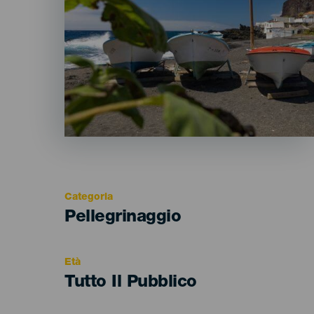
Categoria
Categoría
Pellegrinaggio
del
evento
Età
Edad
Tutto Il Pubblico
Recomendada