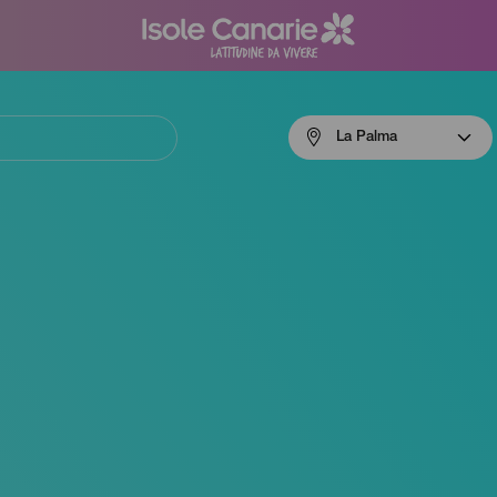
Menú
La Palma
navigation
La
Palma