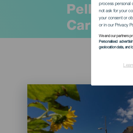
process personal d
Pellegrina
not ask for your c
your consent or ob
Carmen
or in our Privacy P
We and our partners pr
Personalised advertis
geolocation data, and i
Lear
Imagen
Listado