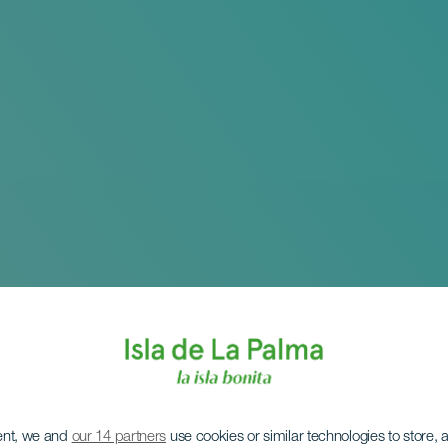
ent, we and
our 14 partners
use cookies or similar technologies to store,