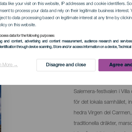
ata like your visit on this website, IP addresses and cookie identifiers. 
onsent to process your data and rely on their legitimate business interest
ject to data processing based on legitimate interest at any time by click
ärd för Jungfrun av
olicy on this website.
ocess data for the following purposes:
ing and content, advertising and content measurement, audience research and service
dentification through device scanning
, Store and/or access information on a device
, Technica
September 2026
Localidad
Playa la Salemera
n More →
Disagree and close
Agree and
Descripción
Romería av Virgen del Ca
del
Salemera-festivalen i Vil
evento
för det lokala samhället, 
hedra Virgen del Carmen, 
traditionella dräkter, mar