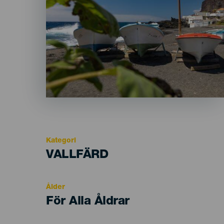
Kategori
Categoría
VALLFÄRD
del
evento
Ålder
Edad
För Alla Åldrar
Recomendada