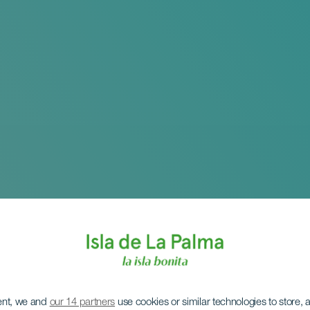
ent, we and
our 14 partners
use cookies or similar technologies to store,