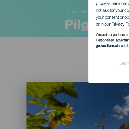
process personal d
not ask for your c
LA PALMA
your consent or ob
Pilgrimsf
or in our Privacy P
We and our partners pr
Personalised advertis
geolocation data, and i
Lear
Imagen
Listado