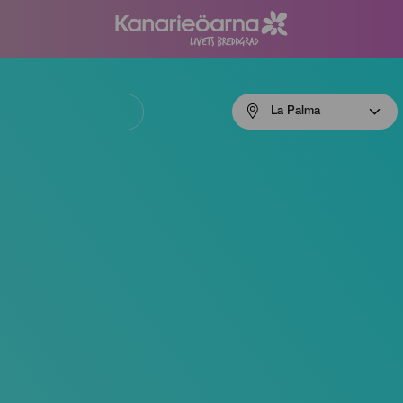
Menú
La Palma
navigation
La
Palma