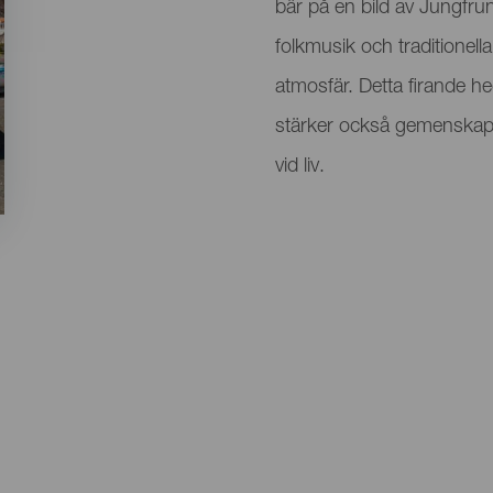
bär på en bild av Jungfru
folkmusik och traditionella
atmosfär. Detta firande he
stärker också gemenskapsb
vid liv.