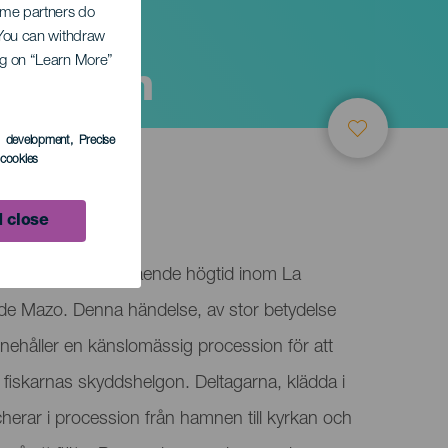
Some partners do
. You can withdraw
ing on “Learn More”
 Carmen
s development
, Precise
l cookies
 close
rmen är en framstående högtid inom La
la de Mazo. Denna händelse, av stor betydelse
innehåller en känslomässig procession för att
fiskarnas skyddshelgon. Deltagarna, klädda i
scherar i procession från hamnen till kyrkan och