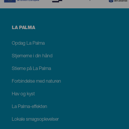
Menú
LA PALMA
footer
La
Palma
Opdag La Palma
Stjernerne i din hånd
Stierne på La Palma
Forbindelse med naturen
Hav og kyst
La Palma-effekten
Lokale smagsoplevelser