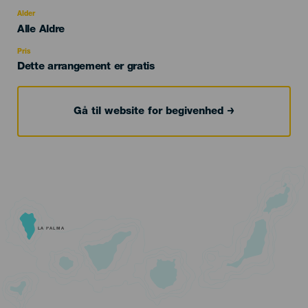
del
evento
Alder
Edad
Alle Aldre
Recomendada
Pris
Dette arrangement er gratis
Gå til website for begivenhed
LA PALMA