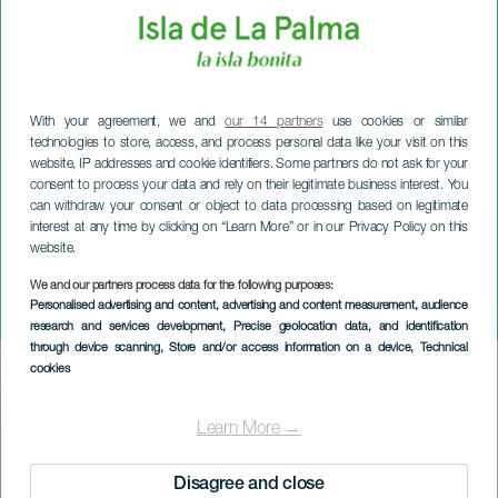
With your agreement, we and
our 14 partners
use cookies or similar
technologies to store, access, and process personal data like your visit on this
website, IP addresses and cookie identifiers. Some partners do not ask for your
consent to process your data and rely on their legitimate business interest. You
can withdraw your consent or object to data processing based on legitimate
interest at any time by clicking on “Learn More” or in our Privacy Policy on this
website.
We and our partners process data for the following purposes:
LA PALMA
Personalised advertising and content, advertising and content measurement, audience
Parykfesten i El Paso
research and services development
, Precise geolocation data, and identification
through device scanning
, Store and/or access information on a device
, Technical
cookies
Imagen
Listado
Learn More →
Disagree and close