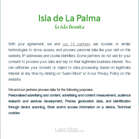
With your agreement, we and
our 14 partners
use cookies or similar
technologies to store, access, and process personal data like your visit on this
website, IP addresses and cookie identifiers. Some partners do not ask for your
consent to process your data and rely on their legitimate business interest. You
can withdraw your consent or object to data processing based on legitimate
interest at any time by clicking on “Learn More” or in our Privacy Policy on this
website.
LA PALMA
Die Perückenparty in El
We and our partners process data for the following purposes:
Personalised advertising and content, advertising and content measurement, audience
Paso
research and services development
, Precise geolocation data, and identification
through device scanning
, Store and/or access information on a device
, Technical
cookies
Imagen
Listado
Learn More →