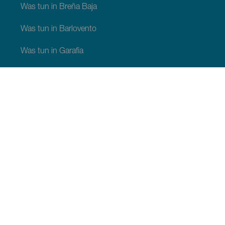
Was tun in Breña Baja
Was tun in Barlovento
Was tun in Garafia
Was tun in Los Llanos de Aridane
Was tun in Puntagorda
Was tun in San Andrés y Sauces
Was tun in Tijarafe
Was tun in Villa de Mazo
SEHEN UND ERLEBEN