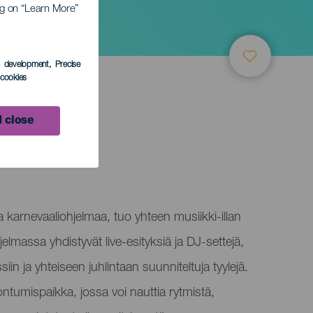
ing on “Learn More”
s development
, Precise
l cookies
 close
 karnevaaliohjelmaa, tuo yhteen musiikki-illan
elmassa yhdistyvät live-esityksiä ja DJ-settejä,
siin ja yhteiseen juhlintaan suunniteltuja tyylejä.
tumispaikka, jossa voi nauttia rytmistä,