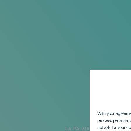
With your agreem
process personal d
not ask for your c
LA PALMA