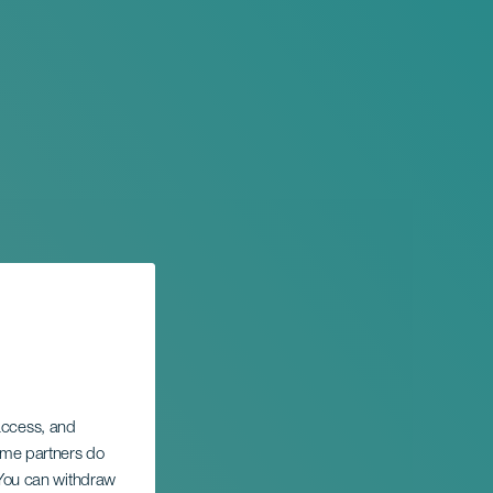
 access, and
Some partners do
. You can withdraw