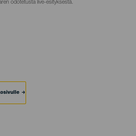
aren odotetusta live-esityksestä.
osivulle