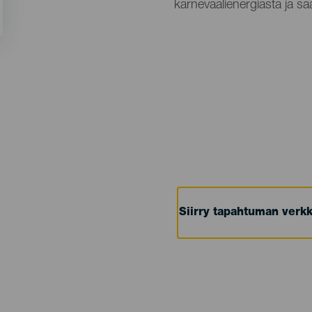
karnevaalienergiasta ja sa
Siirry tapahtuman verkk