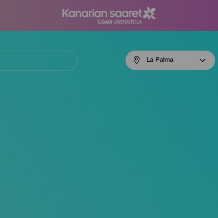
Menú
La Palma
navigation
La
Palma