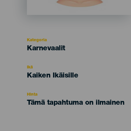
Kategoria
Categoría
Karnevaalit
del
evento
Ikä
Edad
Kaiken Ikäisille
Recomendada
Hinta
Tämä tapahtuma on ilmainen