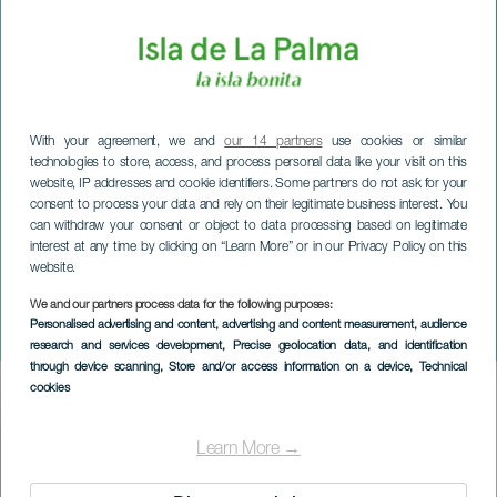
With your agreement, we and
our 14 partners
use cookies or similar
technologies to store, access, and process personal data like your visit on this
website, IP addresses and cookie identifiers. Some partners do not ask for your
consent to process your data and rely on their legitimate business interest. You
can withdraw your consent or object to data processing based on legitimate
interest at any time by clicking on “Learn More” or in our Privacy Policy on this
website.
We and our partners process data for the following purposes:
LA PALMA
Personalised advertising and content, advertising and content measurement, audience
Julemandens hus
research and services development
, Precise geolocation data, and identification
through device scanning
, Store and/or access information on a device
, Technical
cookies
Imagen
Listado
Learn More →