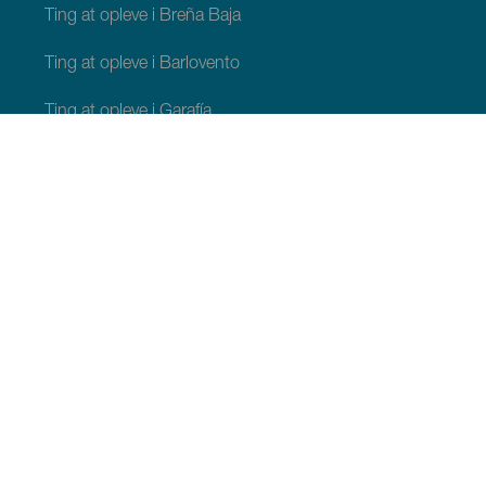
Ting at opleve i Breña Baja
Ting at opleve i Barlovento
Ting at opleve i Garafía
Ting at opleve i Los Llanos de Aridane
Ting at opleve i Puntagorda
Ting at opleve i San Andrés y Sauces
Ting at opleve i Tijarafe
Ting at opleve i Villa de Mazo
TING, MAN BØR SE OG FORETAGE SIG