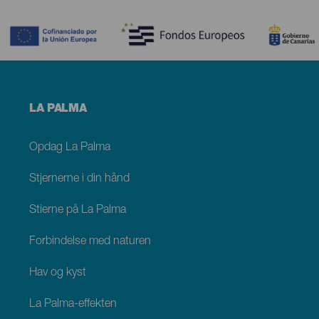
Contenido
Menú
LA PALMA
footer
La
Palma
Opdag La Palma
Stjernerne i din hånd
Stierne på La Palma
Forbindelse med naturen
Hav og kyst
La Palma-effekten