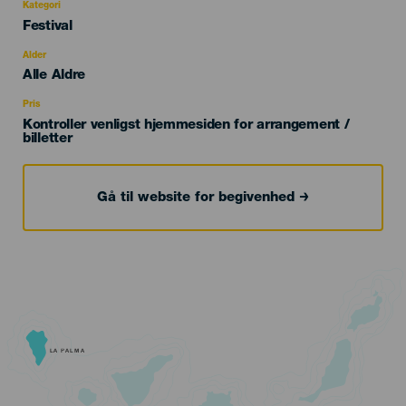
Kategori
Categoría
Festival
del
evento
Alder
Edad
Alle Aldre
Recomendada
Pris
Kontroller venligst hjemmesiden for arrangement /
billetter
Gå til website for begivenhed
LA PALMA