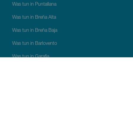
Was tun in Puntallana
Was tun in Breña Alta
Was tun in Breña Baja
Was tun in Barlovento
Was tun in Garafia
Was tun in Los Llanos de Aridane
Was tun in Puntagorda
Was tun in San Andrés y Sauces
Was tun in Tijarafe
Was tun in Villa de Mazo