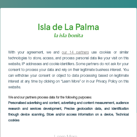
With your agreement, we and
our 14 partners
use cookies or similar
technologies to store, access, and process personal data like your visit on this
website, IP addresses and cookie identifiers. Some partners do not ask for your
consent to process your data and rely on their legitimate business interest. You
can withdraw your consent or object to data processing based on legitimate
interest at any time by clicking on “Learn More” or in our Privacy Policy on this
website.
We and our partners process data for the following purposes:
LA PALMA
Personalised advertising and content, advertising and content measurement, audience
Weihnachtsmannhaus
research and services development
, Precise geolocation data, and identification
through device scanning
, Store and/or access information on a device
, Technical
cookies
Imagen
Listado