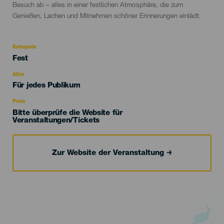
Besuch ab – alles in einer festlichen Atmosphäre, die zum
Genießen, Lachen und Mitnehmen schöner Erinnerungen einlädt.
Kategorie
Categoría
Fest
del
evento
Alter
Edad
Für jedes Publikum
Recomendada
Preis
Bitte überprüfe die Website für
Veranstaltungen/Tickets
Zur Website der Veranstaltung