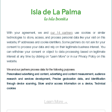
With your agreement, we and
our 14 partners
use cookies or similar
technologies to store, access, and process personal data like your visit on this
website, IP addresses and cookie identifiers. Some partners do not ask for your
consent to process your data and rely on their legitimate business interest. You
can withdraw your consent or object to data processing based on legitimate
interest at any time by clicking on “Learn More” or in our Privacy Policy on this
website.
We and our partners process data for the following purposes:
LA PALMA
Personalised advertising and content, advertising and content measurement, audience
Casa di Babbo Natale
research and services development
, Precise geolocation data, and identification
through device scanning
, Store and/or access information on a device
, Technical
cookies
Imagen
Listado
Learn More →