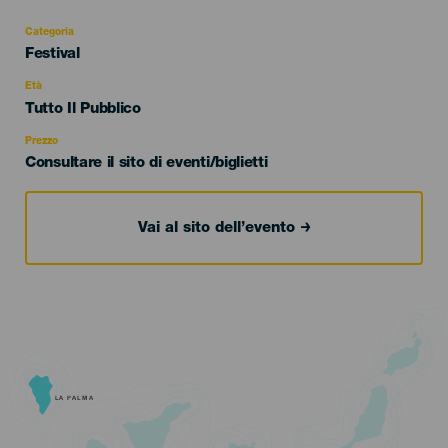
Categoria
Categoría
Festival
del
evento
Età
Edad
Tutto Il Pubblico
Recomendada
Prezzo
Consultare il sito di eventi/biglietti
Vai al sito dell’evento
LA PALMA