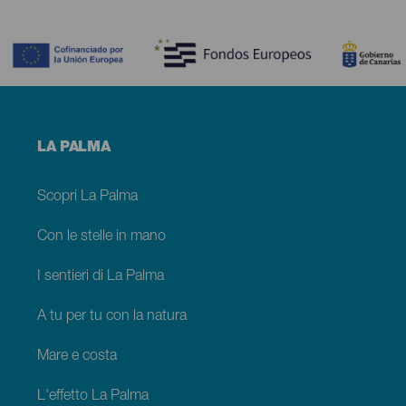
Contenido
Menú
LA PALMA
footer
La
Palma
Scopri La Palma
Con le stelle in mano
I sentieri di La Palma
A tu per tu con la natura
Mare e costa
L'effetto La Palma