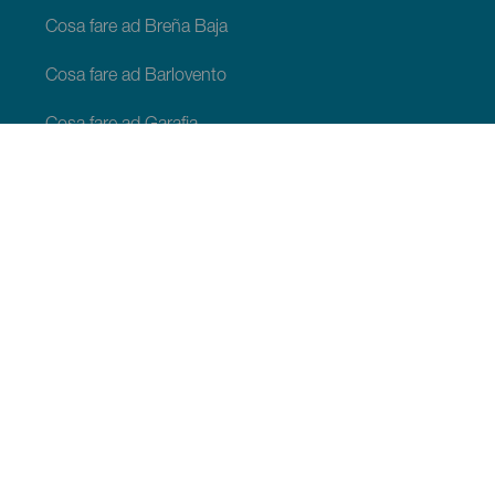
Cosa fare ad Breña Baja
Cosa fare ad Barlovento
Cosa fare ad Garafia
Cosa fare ad Los Llanos de Aridane
Cosa fare ad Puntagorda
Cosa fare ad San Andrés y Sauces
Cosa fare ad Tijarafe
Cosa fare ad Villa de Mazo