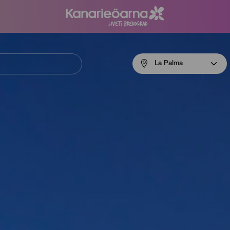
Menú
La Palma
navigation
La
Palma