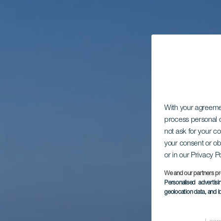
With your agreem
process personal d
not ask for your c
your consent or ob
or in our Privacy P
We and our partners pr
Personalised advertis
geolocation data, and i