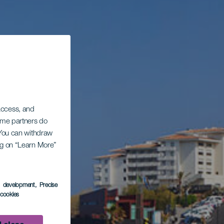
 access, and
Some partners do
. You can withdraw
ing on “Learn More”
s development
, Precise
l cookies