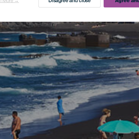
n More →
Disagree and close
Agree and