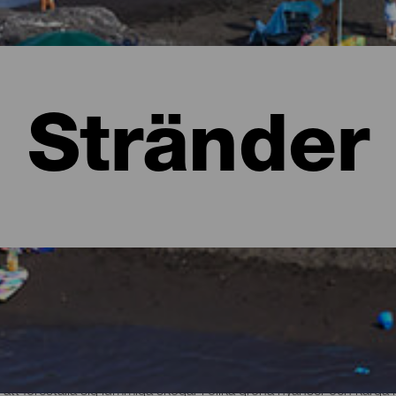
Stränder
a
 att föreställa sig lummiga skogar i olika gröna nyanser och kar