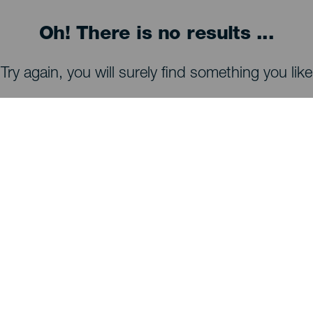
Oh! There is no results ...
Try again, you will surely find something you like
ATT SE OCH GÖRA
Stjärnskådning på La Palma
Vandringsleder på La Palma
Stränder på La Palma