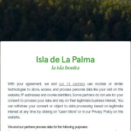
With your agreement, we and
our 14 partners
use cookies or similar
technologies to store, access, and process personal data like your visit on this
website, IP addresses and cookie identifiers. Some partners do not ask for your
consent to process your data and rely on their legitimate business interest. You
can withdraw your consent or object to data processing based on legitimate
interest at any time by clicking on “Learn More” or in our Privacy Policy on this
website.
We and our partners process data for the following purposes: