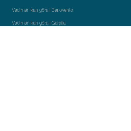
Vad man kan göra i Barlovento
Vad man kan göra i Garafía
Vad man kan göra i Los Llanos de Aridane
Vad man kan göra i Puntagorda
Vad man kan göra i San Andrés y Sauces
Vad man kan göra i Tijarafe
Vad man kan göra i Villa de Mazo
ATT SE OCH GÖRA