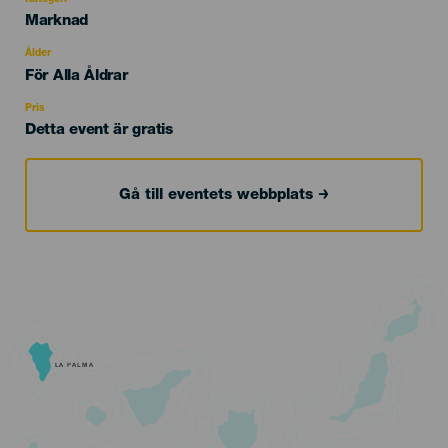
Categoría
Marknad
del
evento
Ålder
Edad
För Alla Åldrar
Recomendada
Pris
Detta event är gratis
Gå till eventets webbplats
LA PALMA