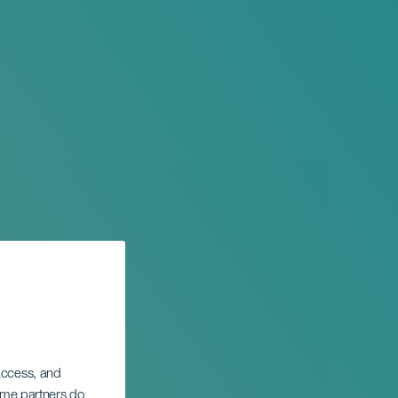
 access, and
Some partners do