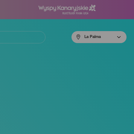
Menú
La Palma
navigation
La
Palma