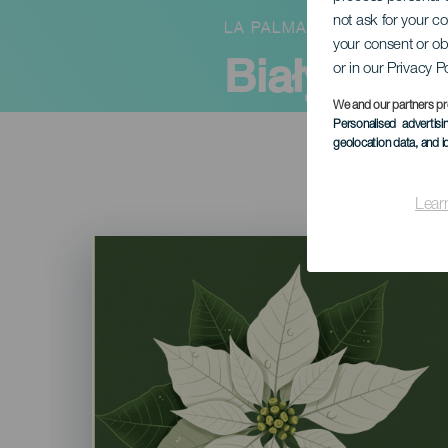
not ask for your c
LA PALMA
your consent or ob
Biały Dzie
or in our Privacy P
We and our partners pr
Personalised advertis
geolocation data, and i
Lear
Imagen
Listado