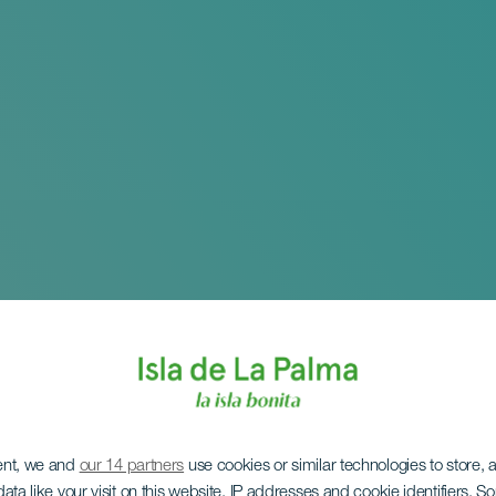
ent, we and
our 14 partners
use cookies or similar technologies to store,
ata like your visit on this website, IP addresses and cookie identifiers. 