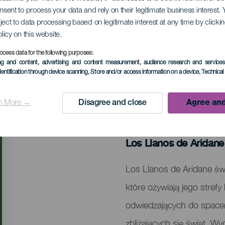
onsent to process your data and rely on their legitimate business interest
ject to data processing based on legitimate interest at any time by click
ń
olicy on this website.
ocess data for the following purposes:
ing and content, advertising and content measurement, audience research and service
dentification through device scanning
, Store and/or access information on a device
, Technica
n More →
Disagree and close
Agree and
MINIONE WYDARZENIA
28 November 2025
Localidad
Los Llanos de Aridane
Descripción
Los Llanos de Aridane świę
del
które ożywiają jego stref
evento
odwiedzających do spacer
zbliżających się świąt. Wy