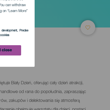
. You can withdraw
ing on “Learn More”
s development
, Precise
l cookies
 close
tuje Biały Dzień, oferując cały dzień atrakcji,
y handlowe od rana do popołudnia, zapraszając
ów, zakupów i delektowania się atmosferą
darzenie obejmuje warsztaty dla dzieci, postaci