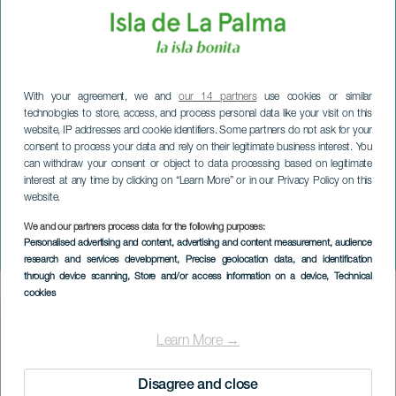
With your agreement, we and
our 14 partners
use cookies or similar
technologies to store, access, and process personal data like your visit on this
website, IP addresses and cookie identifiers. Some partners do not ask for your
consent to process your data and rely on their legitimate business interest. You
can withdraw your consent or object to data processing based on legitimate
interest at any time by clicking on “Learn More” or in our Privacy Policy on this
website.
We and our partners process data for the following purposes:
LA PALMA
Personalised advertising and content, advertising and content measurement, audience
Pere Martínez i konsert
research and services development
, Precise geolocation data, and identification
through device scanning
, Store and/or access information on a device
, Technical
cookies
Imagen
Listado
Learn More →
Disagree and close