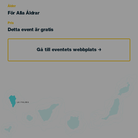
del
evento
Ålder
Edad
För Alla Åldrar
Recomendada
Pris
Detta event är gratis
Gå till eventets webbplats
LA PALMA