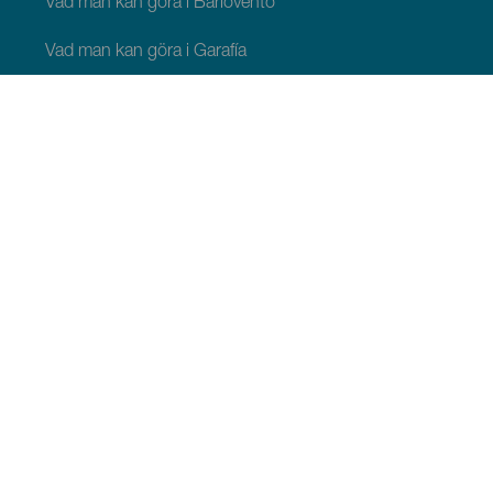
Vad man kan göra i Barlovento
Vad man kan göra i Garafía
Vad man kan göra i Los Llanos de Aridane
Vad man kan göra i Puntagorda
Vad man kan göra i San Andrés y Sauces
Vad man kan göra i Tijarafe
Vad man kan göra i Villa de Mazo
ATT SE OCH GÖRA
Stjärnskådning på La Palma