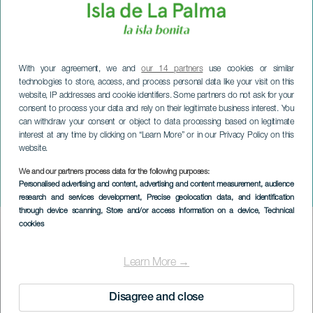
With your agreement, we and
our 14 partners
use cookies or similar
technologies to store, access, and process personal data like your visit on this
website, IP addresses and cookie identifiers. Some partners do not ask for your
consent to process your data and rely on their legitimate business interest. You
can withdraw your consent or object to data processing based on legitimate
interest at any time by clicking on “Learn More” or in our Privacy Policy on this
website.
We and our partners process data for the following purposes:
LA PALMA
Personalised advertising and content, advertising and content measurement, audience
Pere Martínez konsertissa
research and services development
, Precise geolocation data, and identification
through device scanning
, Store and/or access information on a device
, Technical
cookies
Imagen
Listado
Learn More →
Disagree and close