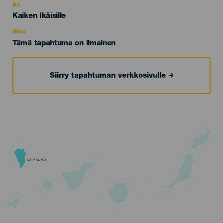
evento
Ikä
Edad
Kaiken Ikäisille
Recomendada
Hinta
Tämä tapahtuma on ilmainen
Siirry tapahtuman verkkosivulle
LA PALMA