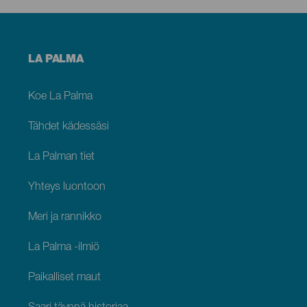
Menú
LA PALMA
footer
La
Palma
Koe La Palma
Tähdet kädessäsi
La Palman tiet
Yhteys luontoon
Meri ja rannikko
La Palma -ilmiö
Paikalliset maut