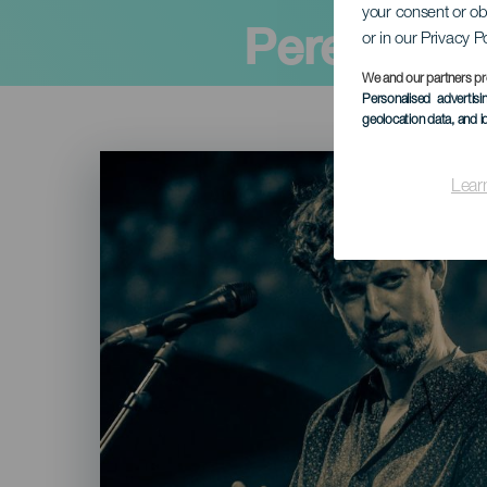
your consent or ob
Pere Martí
or in our Privacy P
We and our partners pr
Personalised advertis
geolocation data, and i
Imagen
Listado
Lear