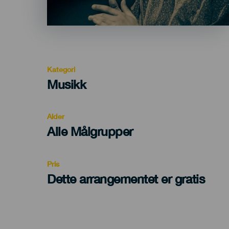
Kategori
Categoría
Musikk
del
evento
Alder
Edad
Alle Målgrupper
Recomendada
Pris
Dette arrangementet er gratis