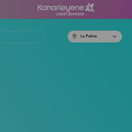
Menú
La Palma
navigation
La
Palma