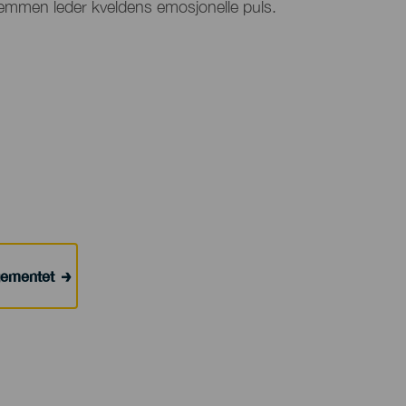
temmen leder kveldens emosjonelle puls.
ngementet