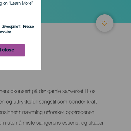
ing on “Learn More”
s development
, Precise
l cookies
 close
lamencokonsert på det gamle saltverket i Los
og uttrykksfull sangstil som blander kraft
nsinnet tilnærming utforsker opptredenen
om uten å miste sjangerens essens, og skaper