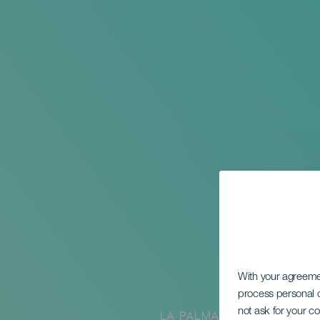
With your agreem
process personal d
not ask for your c
LA PALMA