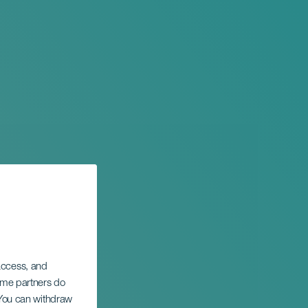
 access, and
Some partners do
. You can withdraw