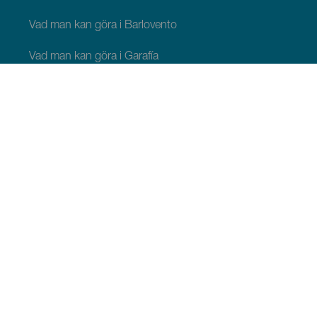
Vad man kan göra i Barlovento
Vad man kan göra i Garafía
Vad man kan göra i Los Llanos de Aridane
Vad man kan göra i Puntagorda
Vad man kan göra i San Andrés y Sauces
Vad man kan göra i Tijarafe
Vad man kan göra i Villa de Mazo
ATT SE OCH GÖRA