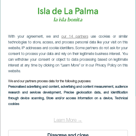
With your agreement, we and
our 14 partners
use cookies or similar
technologies to store, access, and process personal data like your visit on this
website, IP addresses and cookie identifiers. Some partners do not ask for your
consent to process your data and rely on their legitimate business interest. You
can withdraw your consent or object to data processing based on legitimate
interest at any time by clicking on “Learn More” or in our Privacy Policy on this
website.
We and our partners process data for the following purposes:
LA PALMA
Personalised advertising and content, advertising and content measurement, audience
Den stora Arepazoen
research and services development
, Precise geolocation data, and identification
through device scanning
, Store and/or access information on a device
, Technical
cookies
Imagen
Listado
Learn More →