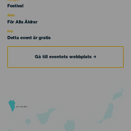
Categoría
Festival
del
evento
Ålder
Edad
För Alla Åldrar
Recomendada
Pris
Detta event är gratis
Gå till eventets webbplats
LA PALMA