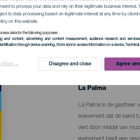
onsent to process your data and rely on their legitimate business interest
ject to data processing based on legitimate interest at any time by click
 Arepazo
olicy on this website.
ocess data for the following purposes:
ing and content, advertising and content measurement, audience research and service
dentification through device scanning
, Store and/or access information on a device
, Technica
n More →
Disagree and close
Agree and
EVENEMENT UIT HET VER
9 to 10 mei
Localidad
La Palma
Descripción
La Palma is de gastheer v
del
evenement dat de band t
evento
viert door middel van muz
evenement biedt een geva