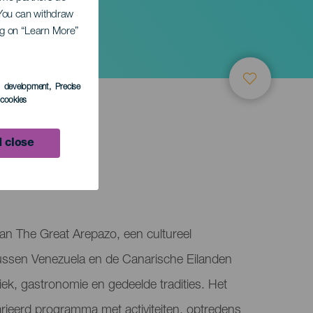
. You can withdraw
ing on “Learn More”
s development
, Precise
l cookies
 close
LEDEN
an The Great Arepazo, een cultureel
ussen Venezuela en de Canarische Eilanden
iek, gastronomie en gedeelde tradities. Het
rieerd programma met activiteiten, optredens