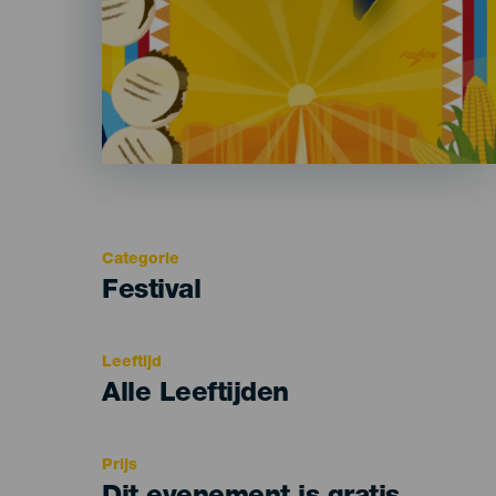
Categorie
Categoría
Festival
del
evento
Leeftijd
Edad
Alle Leeftijden
Recomendada
Prijs