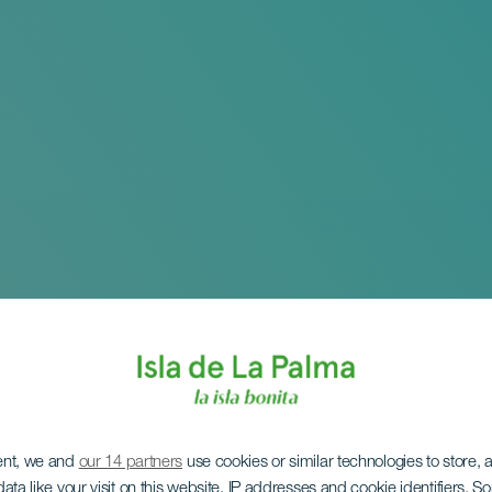
ent, we and
our 14 partners
use cookies or similar technologies to store,
ata like your visit on this website, IP addresses and cookie identifiers. 