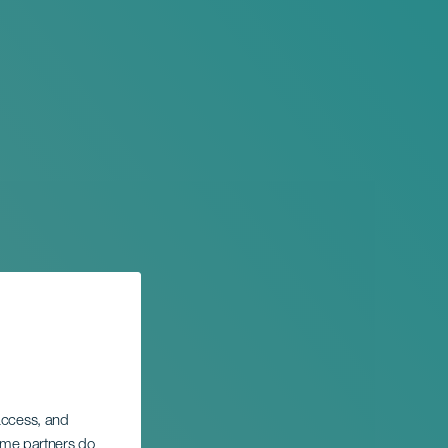
 access, and
Some partners do