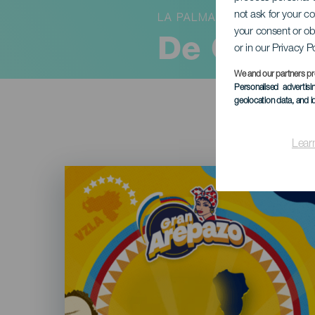
not ask for your c
LA PALMA
your consent or ob
De Grote
or in our Privacy P
We and our partners pr
Personalised advertis
geolocation data, and i
Lear
Imagen
Listado