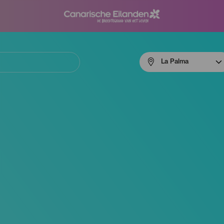
Menú
La Palma
navigation
La
Palma