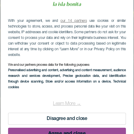
With your agreement, we and
our 14 partners
use cookies or similar
technologies to store, access, and process personal data like your visit on this
website, IP addresses and cookie identifiers. Some partners do not ask for your
consent to process your data and rely on their legitimate business interest. You
can withdraw your consent or object to data processing based on legitimate
interest at any time by clicking on “Learn More” or in our Privacy Policy on this
website.
We and our partners process data for the following purposes:
Personalised advertising and content, advertising and content measurement, audience
research and services development
, Precise geolocation data, and identification
through device scanning
, Store and/or access information on a device
, Technical
cookies
Learn More →
Disagree and close
Agree and close