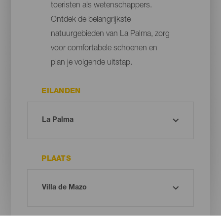
toeristen als wetenschappers.
Ontdek de belangrijkste
natuurgebieden van La Palma, zorg
voor comfortabele schoenen en
plan je volgende uitstap.
EILANDEN
PLAATS