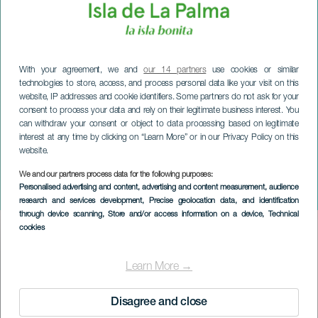
With your agreement, we and
our 14 partners
use cookies or similar
technologies to store, access, and process personal data like your visit on this
website, IP addresses and cookie identifiers. Some partners do not ask for your
consent to process your data and rely on their legitimate business interest. You
can withdraw your consent or object to data processing based on legitimate
interest at any time by clicking on “Learn More” or in our Privacy Policy on this
website.
LA PALMA
Santiago Auserón in
We and our partners process data for the following purposes:
Personalised advertising and content, advertising and content measurement, audience
concert
research and services development
, Precise geolocation data, and identification
through device scanning
, Store and/or access information on a device
, Technical
cookies
Imagen
Listado
Learn More →
Disagree and close