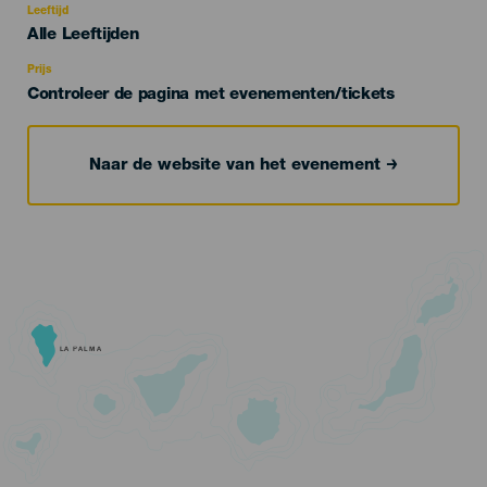
evento
Leeftijd
Edad
Alle Leeftijden
Recomendada
Prijs
Controleer de pagina met evenementen/tickets
Naar de website van het evenement
LA PALMA