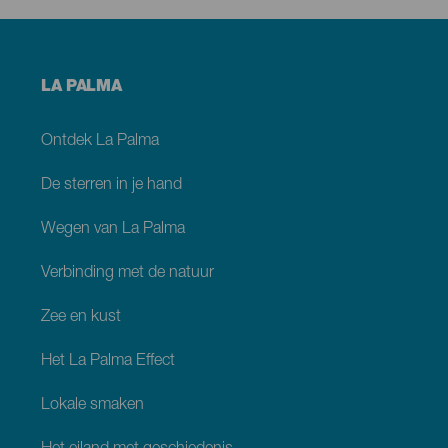
Menú
LA PALMA
footer
La
Palma
Ontdek La Palma
De sterren in je hand
Wegen van La Palma
Verbinding met de natuur
Zee en kust
Het La Palma Effect
Lokale smaken