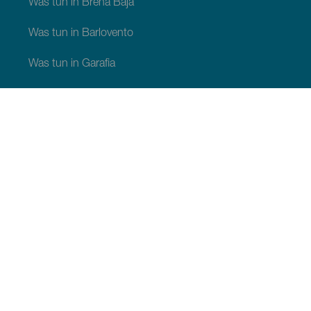
Was tun in Breña Baja
Was tun in Barlovento
Was tun in Garafia
Was tun in Los Llanos de Aridane
Was tun in Puntagorda
Was tun in San Andrés y Sauces
Was tun in Tijarafe
Was tun in Villa de Mazo
SEHEN UND ERLEBEN