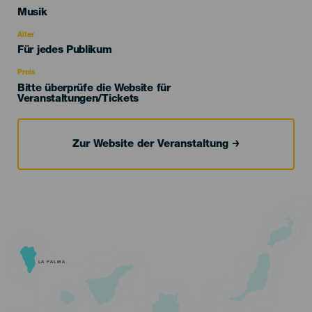
Categoría
Musik
del
evento
Alter
Edad
Für jedes Publikum
Recomendada
Preis
Bitte überprüfe die Website für
Veranstaltungen/Tickets
Zur Website der Veranstaltung
LA PALMA