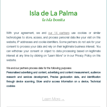
With your agreement, we and
our 14 partners
use cookies or similar
technologies to store, access, and process personal data like your visit on this
website, IP addresses and cookie identifiers. Some partners do not ask for your
consent to process your data and rely on their legitimate business interest. You
can withdraw your consent or object to data processing based on legitimate
interest at any time by clicking on “Learn More” or in our Privacy Policy on this
website.
LA PALMA
Santiago Auserón im
We and our partners process data for the following purposes:
Personalised advertising and content, advertising and content measurement, audience
Konzert
research and services development
, Precise geolocation data, and identification
through device scanning
, Store and/or access information on a device
, Technical
cookies
Imagen
Listado
Learn More →