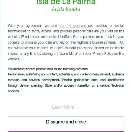
With your agreement, we and
our 14 partners
use cookies or similar
technologies to store, access, and process personal data like your visit on this
website, IP addresses and cookie identifiers. Some partners do not ask for your
consent to process your data and rely on their legitimate business interest. You
can withdraw your consent or object to data processing based on legitimate
interest at any time by clicking on “Learn More” or in our Privacy Policy on this
website.
We and our partners process data for the following purposes:
LA PALMA
Personalised advertising and content, advertising and content measurement, audience
Kerstverlichtingsceremonie
research and services development
, Precise geolocation data, and identification
through device scanning
, Store and/or access information on a device
, Technical
cookies
Imagen
Listado
Learn More →
Disagree and close