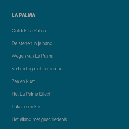
Menú
LA PALMA
footer
La
Palma
Ontdek La Palma
De sterren in je hand
Wegen van La Palma
Verbinding met de natuur
Zee en kust
Het La Palma Effect
Lokale smaken
Het eiland met geschiedenis