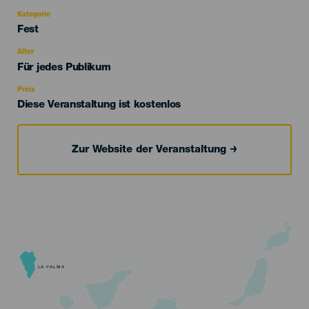
Kategorie
Categoría
Fest
del
evento
Alter
Edad
Für jedes Publikum
Recomendada
Preis
Diese Veranstaltung ist kostenlos
Zur Website der Veranstaltung
LA PALMA