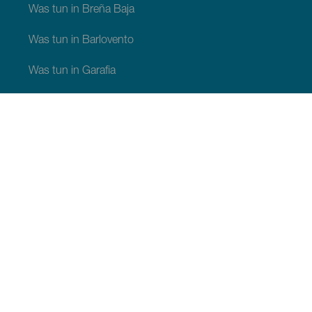
Was tun in Breña Baja
Was tun in Barlovento
Was tun in Garafia
Was tun in Los Llanos de Aridane
Was tun in Puntagorda
Was tun in San Andrés y Sauces
Was tun in Tijarafe
Was tun in Villa de Mazo
SEHEN UND ERLEBEN