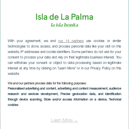
With your agreement, we and
our 14 partners
use cookies or similar
technologies to store, access, and process personal data like your visit on this
website, IP addresses and cookie identifiers. Some partners do not ask for your
consent to process your data and rely on their legitimate business interest. You
can withdraw your consent or object to data processing based on legitimate
interest at any time by clicking on “Learn More” or in our Privacy Policy on this
website.
We and our partners process data for the following purposes:
LA PALMA
Personalised advertising and content, advertising and content measurement, audience
Weihnachtsbeleuchtungszerem
research and services development
, Precise geolocation data, and identification
through device scanning
, Store and/or access information on a device
, Technical
cookies
Imagen
Listado
Learn More →