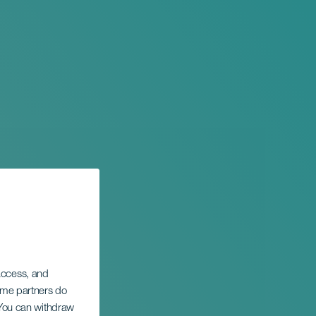
 access, and
Some partners do
. You can withdraw