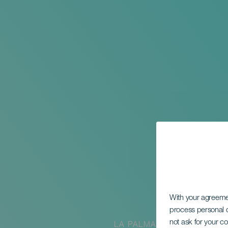
With your agreem
process personal d
not ask for your c
LA PALMA