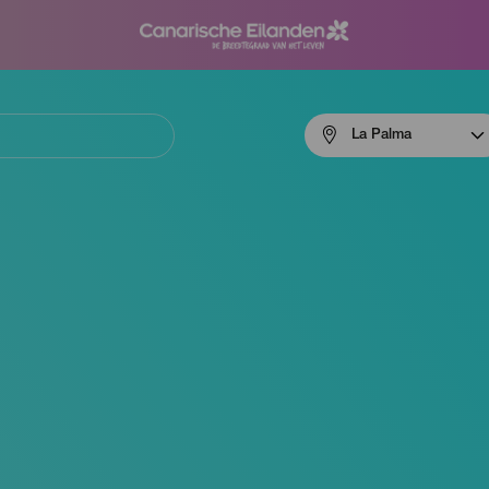
Menú
La Palma
navigation
La
Palma