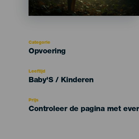
Categorie
Categoría
Opvoering
del
evento
Leeftijd
Edad
Baby'S / Kinderen
Recomendada
Prijs
Controleer de pagina met eve