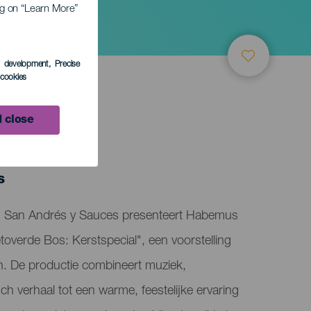
ing on “Learn More”
ial
s development
, Precise
l cookies
 close
LEDEN
s
in San Andrés y Sauces presenteert Habemus
toverde Bos: Kerstspecial", een voorstelling
n. De productie combineert muziek,
 verhaal tot een warme, feestelijke ervaring