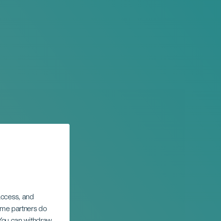
 access, and
Some partners do