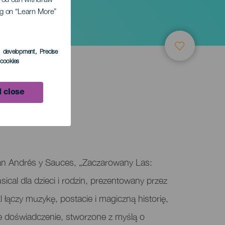
cinek
. You can withdraw
ing on “Learn More”
s development
, Precise
l cookies
 close
an Andrés y Sauces, „Zaczarowany Las:
ical dla dzieci i rodzin, prezentowany przez
łączy muzykę, postacie i magiczną historię,
ne doświadczenie, stworzone z myślą o