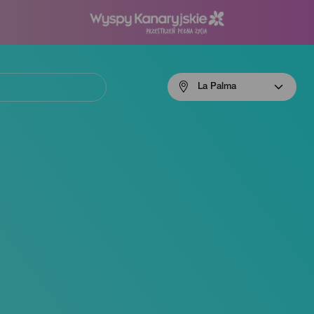
Menú
La Palma
navigation
La
Palma