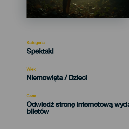
Kategoria
Categoría
Spektakl
del
evento
Wiek
Edad
Niemowlęta / Dzieci
Recomendada
Cena
Odwiedź stronę internetową wyd
biletów