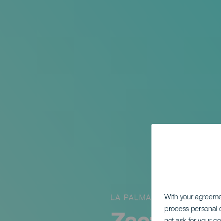
LA PALMA
With your agreem
process personal d