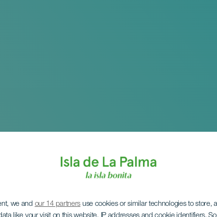
ent, we and
our 14 partners
use cookies or similar technologies to store,
ata like your visit on this website, IP addresses and cookie identifiers. 