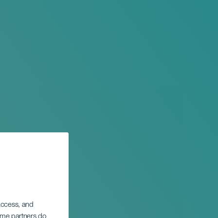
 access, and
Some partners do