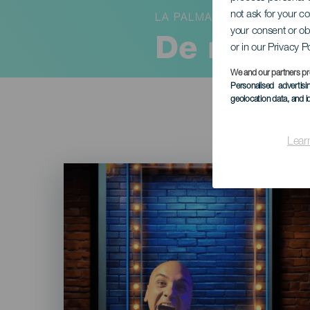
not ask for your c
LA PALMA
your consent or ob
De nachte
or in our Privacy P
We and our partners pr
Personalised advertis
geolocation data, and i
Lear
Imagen
Listado