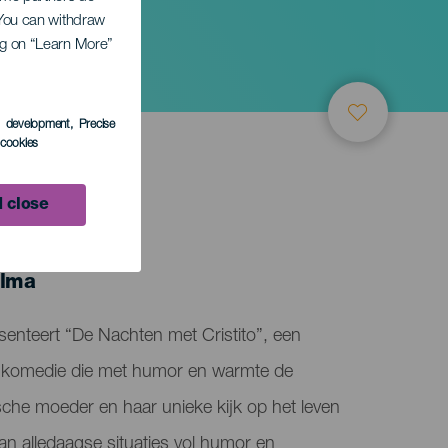
. You can withdraw
ing on “Learn More”
s development
, Precise
l cookies
 close
LEDEN
alma
senteert “De Nachten met Cristito”, een
-komedie die met humor en warmte de
che moeder en haar unieke kijk op het leven
n alledaagse situaties vol humor en