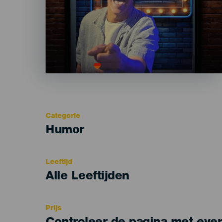
Categorie
Categoría
Humor
del
evento
Leeftijd
Edad
Alle Leeftijden
Recomendada
Prijs