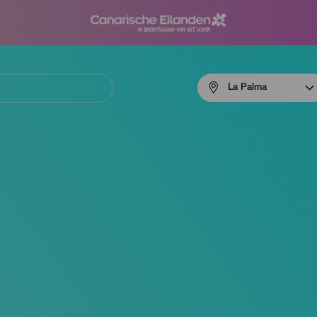
Menú
La Palma
navigation
La
Palma