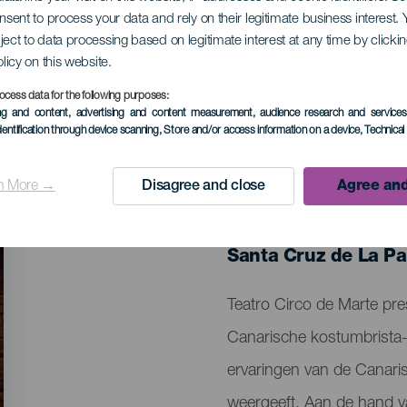
onsent to process your data and rely on their legitimate business interest
ject to data processing based on legitimate interest at any time by click
n met Cristito
olicy on this website.
ocess data for the following purposes:
ing and content, advertising and content measurement, audience research and service
dentification through device scanning
, Store and/or access information on a device
, Technica
n More →
Disagree and close
Agree and
EVENEMENT UIT HET VER
30 April 2026
Localidad
Santa Cruz de La P
Descripción
Teatro Circo de Marte pre
del
Canarische kostumbrista
evento
ervaringen van de Canaris
weergeeft. Aan de hand va