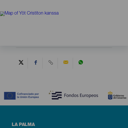
Contenido
Menú
LA PALMA