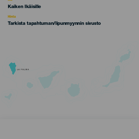
Ikä
Edad
Kaiken Ikäisille
Recomendada
Hinta
Tarkista tapahtuman/lipunmyynnin sivusto
LA PALMA