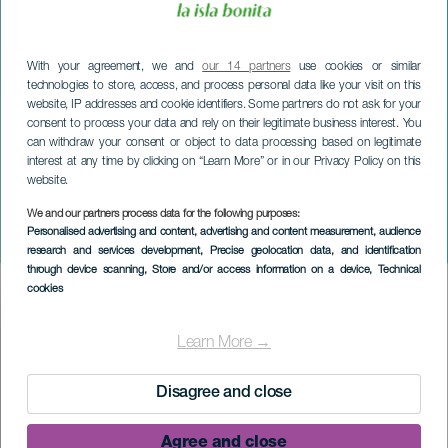
With your agreement, we and
our 14 partners
use cookies or similar
technologies to store, access, and process personal data like your visit on this
website, IP addresses and cookie identifiers. Some partners do not ask for your
consent to process your data and rely on their legitimate business interest. You
can withdraw your consent or object to data processing based on legitimate
interest at any time by clicking on “Learn More” or in our Privacy Policy on this
website.
We and our partners process data for the following purposes:
LA PALMA
Personalised advertising and content, advertising and content measurement, audience
Yöt Cristiton kanssa
research and services development
, Precise geolocation data, and identification
through device scanning
, Store and/or access information on a device
, Technical
cookies
Imagen
Listado
Learn More →
Disagree and close
Agree and close