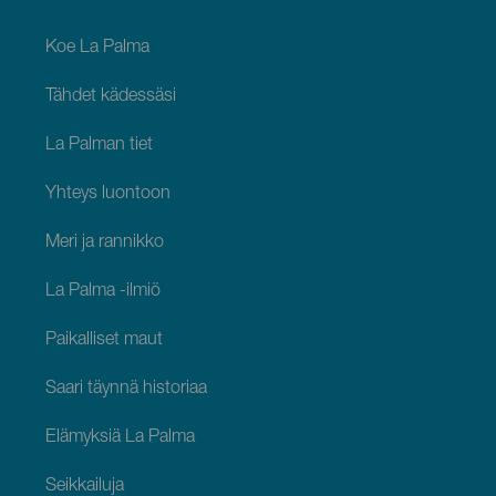
footer
La
Palma
Koe La Palma
Tähdet kädessäsi
La Palman tiet
Yhteys luontoon
Meri ja rannikko
La Palma -ilmiö
Paikalliset maut
Saari täynnä historiaa
Elämyksiä La Palma
Seikkailuja