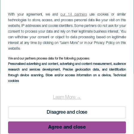
With your agreement, we and
our 14 partners
use cookies or similar
technologies to store, access, and process personal data like your visit on this
website, IP addresses and cookie identifiers. Some partners do not ask for your
consent to process your data and rely on their legitimate business interest. You
can withdraw your consent or object to data processing based on legitimate
interest at any time by clicking on “Learn More” or in our Privacy Policy on this
website.
LA PALMA
We and our partners process data for the following purposes:
Personalised advertising and content, advertising and content measurement, audience
Nettene med Cristito
research and services development
, Precise geolocation data, and identification
through device scanning
, Store and/or access information on a device
, Technical
cookies
Imagen
Listado
Learn More →
Disagree and close
Agree and close