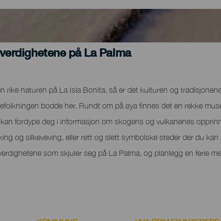
everdighetene på La Palma
 rike naturen på La Isla Bonita, så er det kulturen og tradisjon
da urbefolkningen bodde her. Rundt om på øya finnes det en rekke mu
 kan fordype deg i informasjon om skogens og vulkanenes opprinn
king og silkeveving, eller rett og slett symbolske steder der du ka
erdighetene som skjuler seg på La Palma, og planlegg en ferie me