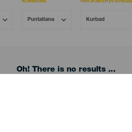
KOMMUNE
HVA SOM ER INTERESS
Oh! There is no results ...
Try again, you will surely find something you like