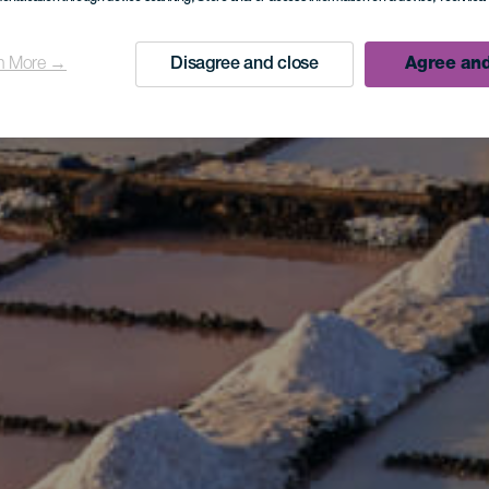
n More →
Disagree and close
Agree and