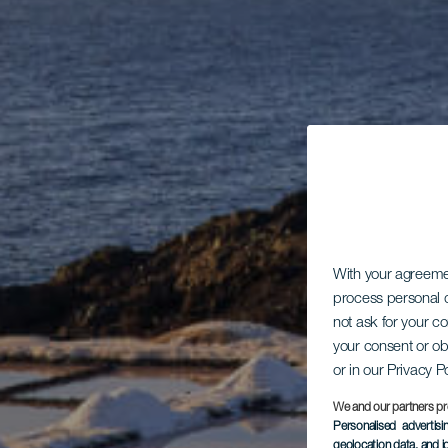
With your agreem
process personal d
not ask for your c
your consent or ob
or in our Privacy P
We and our partners pr
Personalised advertis
geolocation data, and i