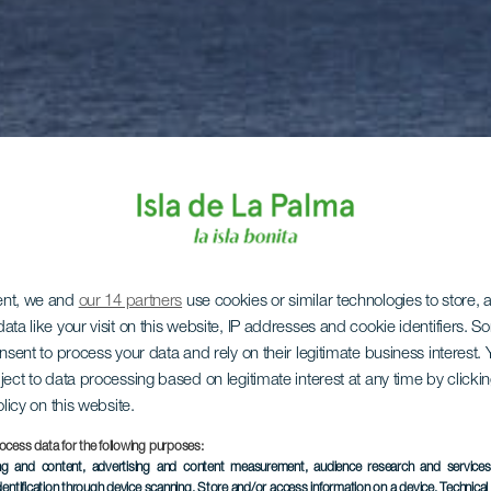
ent, we and
our 14 partners
use cookies or similar technologies to store,
ata like your visit on this website, IP addresses and cookie identifiers. 
onsent to process your data and rely on their legitimate business interest
ject to data processing based on legitimate interest at any time by click
olicy on this website.
ocess data for the following purposes:
ing and content, advertising and content measurement, audience research and service
dentification through device scanning
, Store and/or access information on a device
, Technica