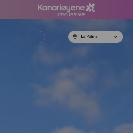
Menú
La Palma
navigation
La
Palma