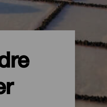
dre
er