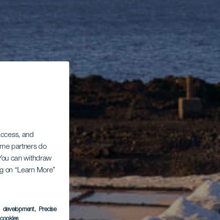
 access, and
Some partners do
. You can withdraw
ing on “Learn More”
s development
, Precise
l cookies