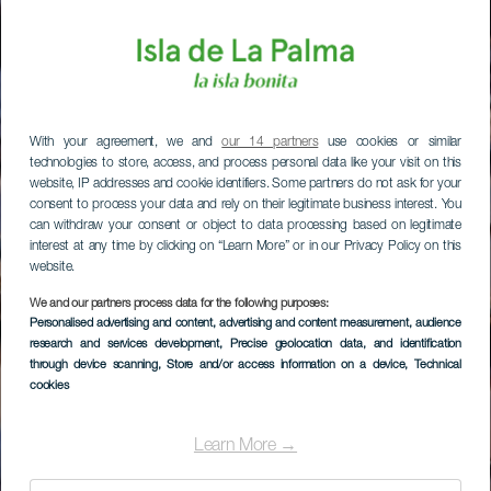
With your agreement, we and
our 14 partners
use cookies or similar
technologies to store, access, and process personal data like your visit on this
website, IP addresses and cookie identifiers. Some partners do not ask for your
consent to process your data and rely on their legitimate business interest. You
can withdraw your consent or object to data processing based on legitimate
interest at any time by clicking on “Learn More” or in our Privacy Policy on this
website.
We and our partners process data for the following purposes:
Personalised advertising and content, advertising and content measurement, audience
research and services development
, Precise geolocation data, and identification
through device scanning
, Store and/or access information on a device
, Technical
cookies
Learn More →