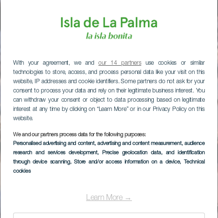
With your agreement, we and
our 14 partners
use cookies or similar
technologies to store, access, and process personal data like your visit on this
website, IP addresses and cookie identifiers. Some partners do not ask for your
consent to process your data and rely on their legitimate business interest. You
can withdraw your consent or object to data processing based on legitimate
interest at any time by clicking on “Learn More” or in our Privacy Policy on this
website.
We and our partners process data for the following purposes:
Personalised advertising and content, advertising and content measurement, audience
research and services development
, Precise geolocation data, and identification
through device scanning
, Store and/or access information on a device
, Technical
cookies
Learn More →