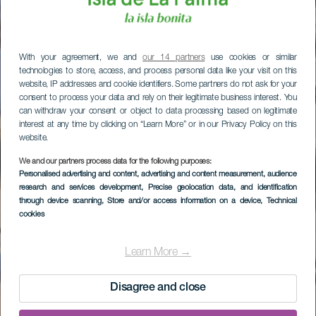
With your agreement, we and
our 14 partners
use cookies or similar
technologies to store, access, and process personal data like your visit on this
website, IP addresses and cookie identifiers. Some partners do not ask for your
consent to process your data and rely on their legitimate business interest. You
can withdraw your consent or object to data processing based on legitimate
interest at any time by clicking on “Learn More” or in our Privacy Policy on this
website.
We and our partners process data for the following purposes:
Personalised advertising and content, advertising and content measurement, audience
research and services development
, Precise geolocation data, and identification
through device scanning
, Store and/or access information on a device
, Technical
cookies
Learn More →
Disagree and close