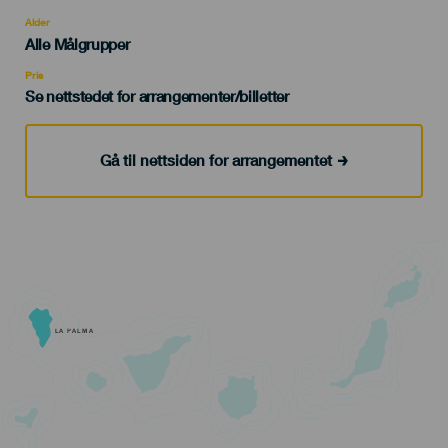
del
evento
Alder
Edad
Alle Målgrupper
Recomendada
Pris
Se nettstedet for arrangementer/billetter
Gå til nettsiden for arrangementet
LA PALMA