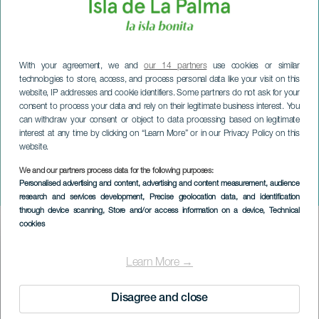
With your agreement, we and
our 14 partners
use cookies or similar
technologies to store, access, and process personal data like your visit on this
website, IP addresses and cookie identifiers. Some partners do not ask for your
consent to process your data and rely on their legitimate business interest. You
can withdraw your consent or object to data processing based on legitimate
interest at any time by clicking on “Learn More” or in our Privacy Policy on this
website.
LA PALMA
We and our partners process data for the following purposes:
Personalised advertising and content, advertising and content measurement, audience
Julekorset Villa de Mazo
research and services development
, Precise geolocation data, and identification
through device scanning
, Store and/or access information on a device
, Technical
cookies
Imagen
Listado
Learn More →
Disagree and close