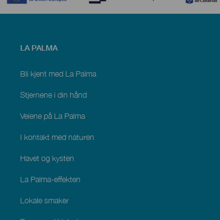
Menú
LA PALMA
footer
La
Palma
Bli kjent med La Palma
Stjernene i din hånd
Veiene på La Palma
I kontakt med naturen
Havet og kysten
La Palma-effekten
Lokale smaker