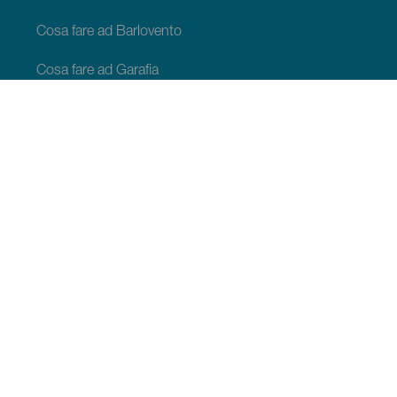
Cosa fare ad Barlovento
Cosa fare ad Garafia
Cosa fare ad Los Llanos de Aridane
Cosa fare ad Puntagorda
Cosa fare ad San Andrés y Sauces
Cosa fare ad Tijarafe
Cosa fare ad Villa de Mazo
COSA VEDERE E COSA FARE