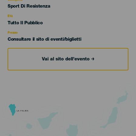
Categoría
Sport Di Resistenza
del
evento
Età
Edad
Tutto Il Pubblico
Recomendada
Prezzo
Consultare il sito di eventi/biglietti
Vai al sito dell’evento
LA PALMA