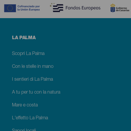
Menú
LA PALMA
footer
La
Palma
Scopri La Palma
Con le stelle in mano
I sentieri di La Palma
A tu per tu con la natura
Mare e costa
L'effetto La Palma