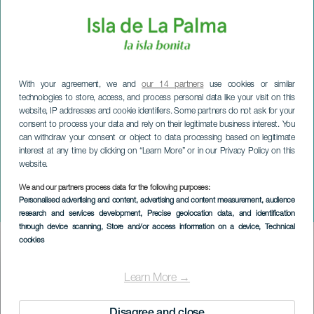
With your agreement, we and
our 14 partners
use cookies or similar
technologies to store, access, and process personal data like your visit on this
website, IP addresses and cookie identifiers. Some partners do not ask for your
consent to process your data and rely on their legitimate business interest. You
can withdraw your consent or object to data processing based on legitimate
interest at any time by clicking on “Learn More” or in our Privacy Policy on this
website.
LA PALMA
Croce di Natale Villa de
We and our partners process data for the following purposes:
Personalised advertising and content, advertising and content measurement, audience
Mazo
research and services development
, Precise geolocation data, and identification
through device scanning
, Store and/or access information on a device
, Technical
cookies
Imagen
Listado
Learn More →