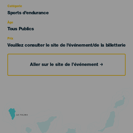
Catégorie
Categoría
Sports d'endurance
del
evento
Âge
Edad
Tous Publics
Recomendada
Prix
Veuillez consulter le site de l'événement/de la billetterie
Aller sur le site de l’événement
LA PALMA