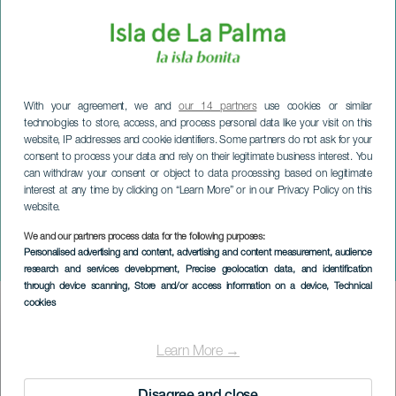
With your agreement, we and
our 14 partners
use cookies or similar
technologies to store, access, and process personal data like your visit on this
website, IP addresses and cookie identifiers. Some partners do not ask for your
consent to process your data and rely on their legitimate business interest. You
can withdraw your consent or object to data processing based on legitimate
interest at any time by clicking on “Learn More” or in our Privacy Policy on this
website.
LA PALMA
Croix de Noël Villa de
We and our partners process data for the following purposes:
Personalised advertising and content, advertising and content measurement, audience
Mazo
research and services development
, Precise geolocation data, and identification
through device scanning
, Store and/or access information on a device
, Technical
cookies
Imagen
Listado
Learn More →