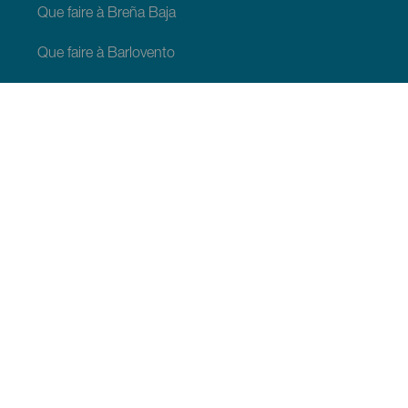
Que faire à Breña Baja
Que faire à Barlovento
Que faire à Garafia
Que faire à Los Llanos de Aridane
Que faire à Puntagorda
Que faire à San Andrés y Sauces
Que faire à Tijarafe
Que faire à Villa de Mazo
À VOIR ET À FAIRE