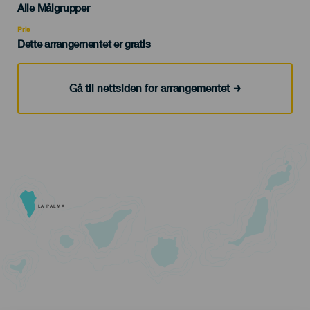
Edad
Alle Målgrupper
Recomendada
Pris
Dette arrangementet er gratis
Gå til nettsiden for arrangementet
LA PALMA