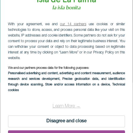
With your agreement, we and
our 14 partners
use cookies or similar
technologies to store, access, and process personal data like your visit on this
website, IP addresses and cookie identifiers. Some partners do not ask for your
consent to process your data and rely on their legitimate business interest. You
can withdraw your consent or object to data processing based on legitimate
interest at any time by clicking on “Learn More” or in our Privacy Policy on this
website.
LA PALMA
Det vanvittige
We and our partners process data for the following purposes:
Personalised advertising and content, advertising and content measurement, audience
veldedighetsløpet
research and services development
, Precise geolocation data, and identification
through device scanning
, Store and/or access information on a device
, Technical
cookies
Imagen
Listado
Learn More →
Disagree and close