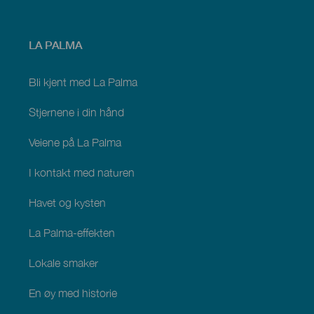
Menú
LA PALMA
footer
La
Palma
Bli kjent med La Palma
Stjernene i din hånd
Veiene på La Palma
I kontakt med naturen
Havet og kysten
La Palma-effekten
Lokale smaker
En øy med historie