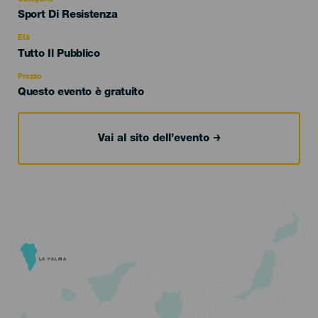
Categoría
Sport Di Resistenza
del
evento
Età
Edad
Tutto Il Pubblico
Recomendada
Prezzo
Questo evento è gratuito
Vai al sito dell’evento
LA PALMA