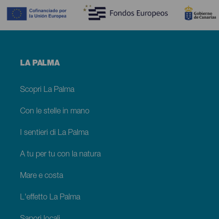
Menú
LA PALMA
footer
La
Palma
Scopri La Palma
Con le stelle in mano
I sentieri di La Palma
A tu per tu con la natura
Mare e costa
L'effetto La Palma