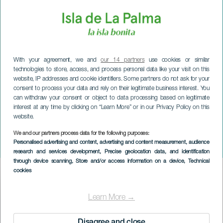
With your agreement, we and
our 14 partners
use cookies or similar
technologies to store, access, and process personal data like your visit on this
website, IP addresses and cookie identifiers. Some partners do not ask for your
consent to process your data and rely on their legitimate business interest. You
can withdraw your consent or object to data processing based on legitimate
interest at any time by clicking on “Learn More” or in our Privacy Policy on this
website.
LA PALMA
La folle corsa di
We and our partners process data for the following purposes:
Personalised advertising and content, advertising and content measurement, audience
beneficenza
research and services development
, Precise geolocation data, and identification
through device scanning
, Store and/or access information on a device
, Technical
cookies
Imagen
Listado
Learn More →