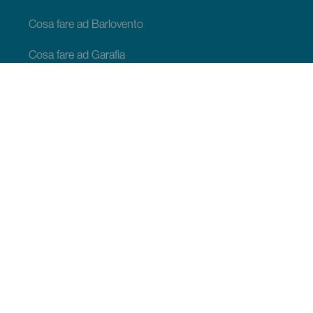
Cosa fare ad Barlovento
Cosa fare ad Garafia
Cosa fare ad Los Llanos de Aridane
Cosa fare ad Puntagorda
Cosa fare ad San Andrés y Sauces
Cosa fare ad Tijarafe
Cosa fare ad Villa de Mazo
COSA VEDERE E COSA FARE