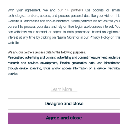
With your agreement, we and
our 14 partners
use cookies or similar
technologies to store, access, and process personal data like your visit on this
website, IP addresses and cookie identifiers. Some partners do not ask for your
consent to process your data and rely on their legitimate business interest. You
can withdraw your consent or object to data processing based on legitimate
interest at any time by clicking on “Learn More” or in our Privacy Policy on this
website.
We and our partners process data for the following purposes:
Personalised advertising and content, advertising and content measurement, audience
research and services development
, Precise geolocation data, and identification
through device scanning
, Store and/or access information on a device
, Technical
cookies
Learn More →
Disagree and close
Agree and close