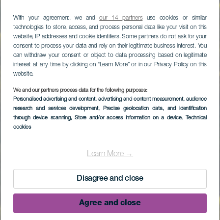
With your agreement, we and
our 14 partners
use cookies or similar
technologies to store, access, and process personal data like your visit on this
website, IP addresses and cookie identifiers. Some partners do not ask for your
consent to process your data and rely on their legitimate business interest. You
can withdraw your consent or object to data processing based on legitimate
interest at any time by clicking on “Learn More” or in our Privacy Policy on this
website.
We and our partners process data for the following purposes:
Personalised advertising and content, advertising and content measurement, audience
research and services development
, Precise geolocation data, and identification
through device scanning
, Store and/or access information on a device
, Technical
cookies
Learn More →
Disagree and close
Agree and close